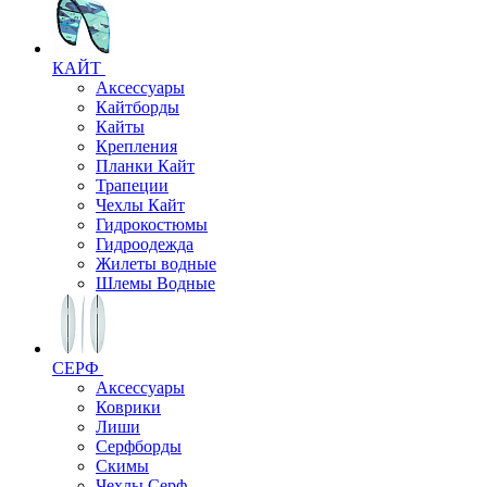
КАЙТ
Аксессуары
Кайтборды
Кайты
Крепления
Планки Кайт
Трапеции
Чехлы Кайт
Гидрокостюмы
Гидроодежда
Жилеты водные
Шлемы Водные
СЕРФ
Аксессуары
Коврики
Лиши
Серфборды
Скимы
Чехлы Cерф