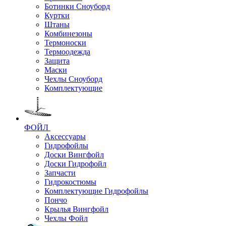
Ботинки Сноуборд
Куртки
Штаны
Комбинезоны
Термоноски
Термоодежда
Защита
Маски
Чехлы Сноуборд
Комплектующие
ФОЙЛ
Аксессуары
Гидрофойлы
Доски Вингфойл
Доски Гидрофойл
Запчасти
Гидрокостюмы
Комплектующие Гидрофойлы
Пончо
Крылья Вингфойл
Чехлы Фойл