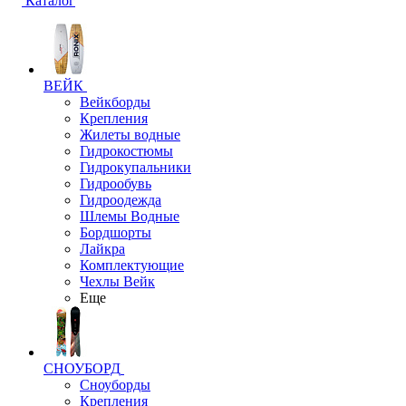
Каталог
ВЕЙК
Вейкборды
Крепления
Жилеты водные
Гидрокостюмы
Гидрокупальники
Гидрообувь
Гидроодежда
Шлемы Водные
Бордшорты
Лайкра
Комплектующие
Чехлы Вейк
Еще
СНОУБОРД
Сноуборды
Крепления