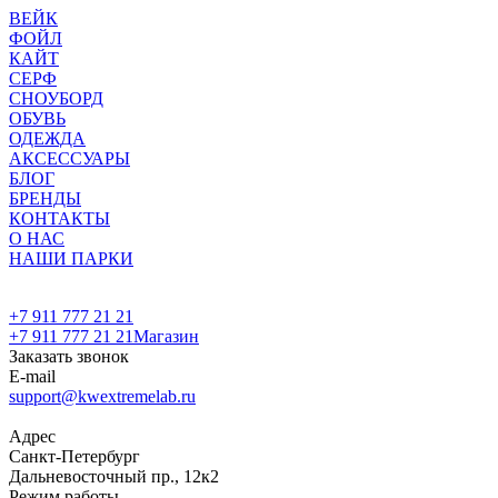
ВЕЙК
ФОЙЛ
КАЙТ
СЕРФ
СНОУБОРД
ОБУВЬ
ОДЕЖДА
АКСЕССУАРЫ
БЛОГ
БРЕНДЫ
КОНТАКТЫ
О НАС
НАШИ ПАРКИ
+7 911 777 21 21
+7 911 777 21 21
Магазин
Заказать звонок
E-mail
support@kwextremelab.ru
Адрес
Санкт-Петербург
Дальневосточный пр., 12к2
Режим работы