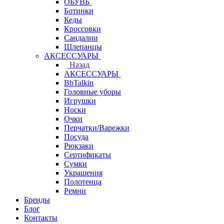
ОБУВЬ
Ботинки
Кеды
Кроссовки
Сандалии
Шлепанцы
АКСЕССУАРЫ
Назад
АКСЕССУАРЫ
BbTalkin
Головные уборы
Игрушки
Носки
Очки
Перчатки/Варежки
Посуда
Рюкзаки
Сертификаты
Сумки
Украшения
Полотенца
Ремни
Бренды
Блог
Контакты