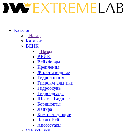
Каталог
Назад
Каталог
ВЕЙК
Назад
ВЕЙК
Вейкборды
Крепления
Жилеты водные
Гидрокостюмы
Гидрокупальники
Гидрообувь
Гидроодежда
Шлемы Водные
Бордшорты
Лайкра
Комплектующие
Чехлы Вейк
Аксессуары
СНОУБОРД