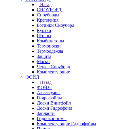
Назад
СНОУБОРД
Сноуборды
Крепления
Ботинки Сноуборд
Куртки
Штаны
Комбинезоны
Термоноски
Термоодежда
Защита
Маски
Чехлы Сноуборд
Комплектующие
ФОЙЛ
Назад
ФОЙЛ
Аксессуары
Гидрофойлы
Доски Вингфойл
Доски Гидрофойл
Запчасти
Гидрокостюмы
Комплектующие Гидрофойлы
Пончо