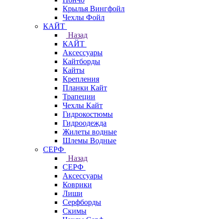
Крылья Вингфойл
Чехлы Фойл
КАЙТ
Назад
КАЙТ
Аксессуары
Кайтборды
Кайты
Крепления
Планки Кайт
Трапеции
Чехлы Кайт
Гидрокостюмы
Гидроодежда
Жилеты водные
Шлемы Водные
СЕРФ
Назад
СЕРФ
Аксессуары
Коврики
Лиши
Серфборды
Скимы