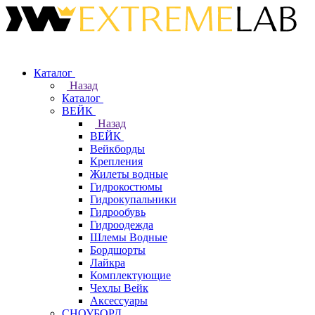
Каталог
Назад
Каталог
ВЕЙК
Назад
ВЕЙК
Вейкборды
Крепления
Жилеты водные
Гидрокостюмы
Гидрокупальники
Гидрообувь
Гидроодежда
Шлемы Водные
Бордшорты
Лайкра
Комплектующие
Чехлы Вейк
Аксессуары
СНОУБОРД