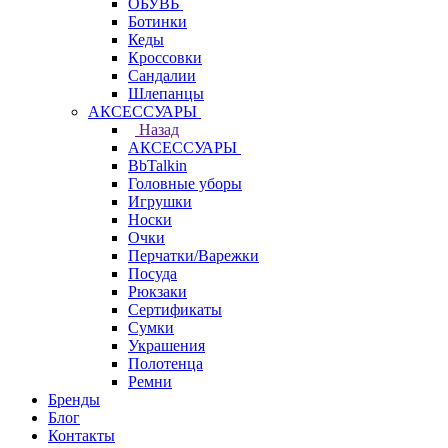
ОБУВЬ
Ботинки
Кеды
Кроссовки
Сандалии
Шлепанцы
АКСЕССУАРЫ
Назад
АКСЕССУАРЫ
BbTalkin
Головные уборы
Игрушки
Носки
Очки
Перчатки/Варежки
Посуда
Рюкзаки
Сертификаты
Сумки
Украшения
Полотенца
Ремни
Бренды
Блог
Контакты