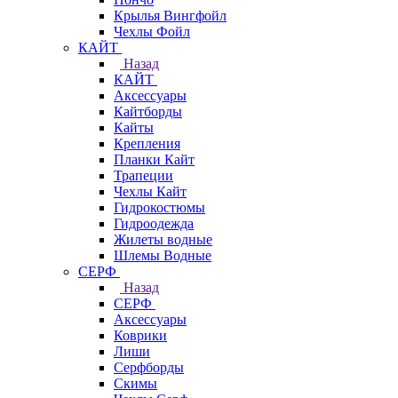
Крылья Вингфойл
Чехлы Фойл
КАЙТ
Назад
КАЙТ
Аксессуары
Кайтборды
Кайты
Крепления
Планки Кайт
Трапеции
Чехлы Кайт
Гидрокостюмы
Гидроодежда
Жилеты водные
Шлемы Водные
СЕРФ
Назад
СЕРФ
Аксессуары
Коврики
Лиши
Серфборды
Скимы