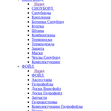
Назад
СНОУБОРД
Сноуборды
Крепления
Ботинки Сноуборд
Куртки
Штаны
Комбинезоны
Термоноски
Термоодежда
Защита
Маски
Чехлы Сноуборд
Комплектующие
ФОЙЛ
Назад
ФОЙЛ
Аксессуары
Гидрофойлы
Доски Вингфойл
Доски Гидрофойл
Запчасти
Гидрокостюмы
Комплектующие Гидрофойлы
Пончо