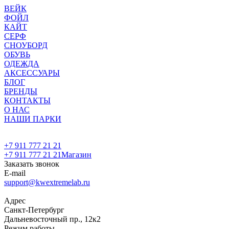
ВЕЙК
ФОЙЛ
КАЙТ
СЕРФ
СНОУБОРД
ОБУВЬ
ОДЕЖДА
АКСЕССУАРЫ
БЛОГ
БРЕНДЫ
КОНТАКТЫ
О НАС
НАШИ ПАРКИ
+7 911 777 21 21
+7 911 777 21 21
Магазин
Заказать звонок
E-mail
support@kwextremelab.ru
Адрес
Санкт-Петербург
Дальневосточный пр., 12к2
Режим работы