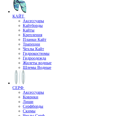
КАЙТ
Аксессуары
Кайтборды
Кайты
Крепления
Планки Кайт
Трапеции
Чехлы Кайт
Гидрокостюмы
Гидроодежда
Жилеты водные
Шлемы Водные
СЕРФ
Аксессуары
Коврики
Лиши
Серфборды
Скимы
Чехлы Cерф