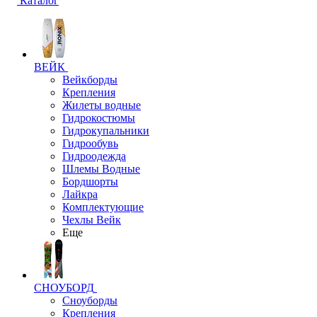
Каталог
ВЕЙК
Вейкборды
Крепления
Жилеты водные
Гидрокостюмы
Гидрокупальники
Гидрообувь
Гидроодежда
Шлемы Водные
Бордшорты
Лайкра
Комплектующие
Чехлы Вейк
Еще
СНОУБОРД
Сноуборды
Крепления