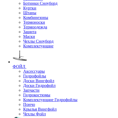
Ботинки Сноуборд
Куртки
Штаны
Комбинезоны
Термоноски
Термоодежда
Защита
Маски
Чехлы Сноуборд
Комплектующие
ФОЙЛ
Аксессуары
Гидрофойлы
Доски Вингфойл
Доски Гидрофойл
Запчасти
Гидрокостюмы
Комплектующие Гидрофойлы
Пончо
Крылья Вингфойл
Чехлы Фойл