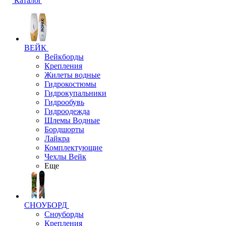
Каталог
ВЕЙК
Вейкборды
Крепления
Жилеты водные
Гидрокостюмы
Гидрокупальники
Гидрообувь
Гидроодежда
Шлемы Водные
Бордшорты
Лайкра
Комплектующие
Чехлы Вейк
Еще
СНОУБОРД
Сноуборды
Крепления