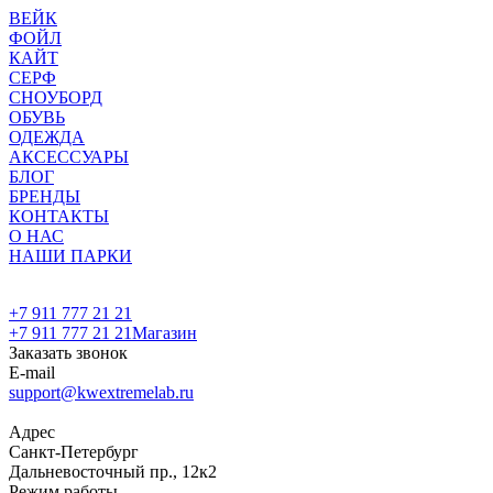
ВЕЙК
ФОЙЛ
КАЙТ
СЕРФ
СНОУБОРД
ОБУВЬ
ОДЕЖДА
АКСЕССУАРЫ
БЛОГ
БРЕНДЫ
КОНТАКТЫ
О НАС
НАШИ ПАРКИ
+7 911 777 21 21
+7 911 777 21 21
Магазин
Заказать звонок
E-mail
support@kwextremelab.ru
Адрес
Санкт-Петербург
Дальневосточный пр., 12к2
Режим работы