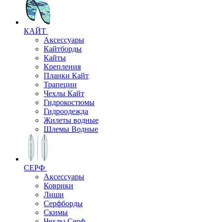
КАЙТ
Аксессуары
Кайтборды
Кайты
Крепления
Планки Кайт
Трапеции
Чехлы Кайт
Гидрокостюмы
Гидроодежда
Жилеты водные
Шлемы Водные
СЕРФ
Аксессуары
Коврики
Лиши
Серфборды
Скимы
Чехлы Cерф