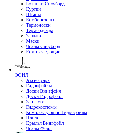
Ботинки Сноуборд
Куртки
Штаны
Комбинезоны
Термоноски
Термоодежда
Защита
Маски
Чехлы Сноуборд
Комплектующие
ФОЙЛ
Аксессуары
Гидрофойлы
Доски Вингфойл
Доски Гидрофойл
Запчасти
Гидрокостюмы
Комплектующие Гидрофойлы
Пончо
Крылья Вингфойл
Чехлы Фойл