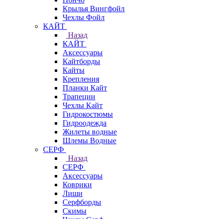
Крылья Вингфойл
Чехлы Фойл
КАЙТ
Назад
КАЙТ
Аксессуары
Кайтборды
Кайты
Крепления
Планки Кайт
Трапеции
Чехлы Кайт
Гидрокостюмы
Гидроодежда
Жилеты водные
Шлемы Водные
СЕРФ
Назад
СЕРФ
Аксессуары
Коврики
Лиши
Серфборды
Скимы