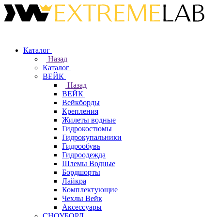
Каталог
Назад
Каталог
ВЕЙК
Назад
ВЕЙК
Вейкборды
Крепления
Жилеты водные
Гидрокостюмы
Гидрокупальники
Гидрообувь
Гидроодежда
Шлемы Водные
Бордшорты
Лайкра
Комплектующие
Чехлы Вейк
Аксессуары
СНОУБОРД