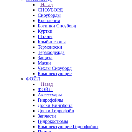
Назад
СНОУБОРД
Сноуборды
Крепления
Ботинки Сноуборд
Куртки
Штаны
Комбинезоны
Термоноски
Термоодежда
Защита
Маски
Чехлы Сноуборд
Комплектующие
ФОЙЛ
Назад
ФОЙЛ
Аксессуары
Гидрофойлы
Доски Вингфойл
Доски Гидрофойл
Запчасти
Гидрокостюмы
Комплектующие Гидрофойлы
Пончо