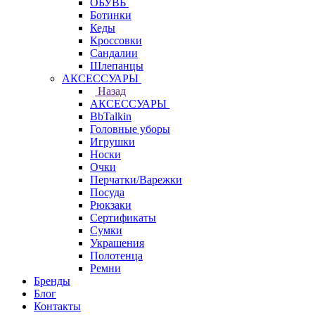
ОБУВЬ
Ботинки
Кеды
Кроссовки
Сандалии
Шлепанцы
АКСЕССУАРЫ
Назад
АКСЕССУАРЫ
BbTalkin
Головные уборы
Игрушки
Носки
Очки
Перчатки/Варежки
Посуда
Рюкзаки
Сертификаты
Сумки
Украшения
Полотенца
Ремни
Бренды
Блог
Контакты