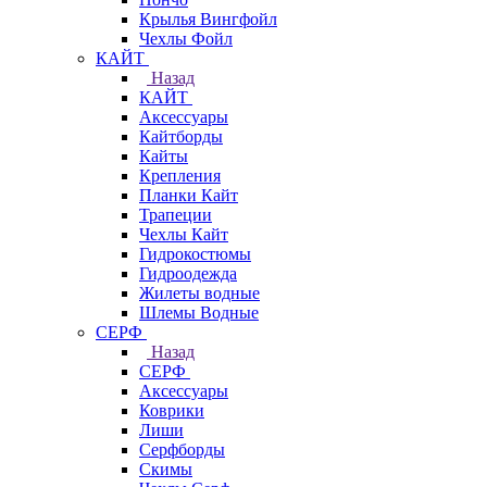
Крылья Вингфойл
Чехлы Фойл
КАЙТ
Назад
КАЙТ
Аксессуары
Кайтборды
Кайты
Крепления
Планки Кайт
Трапеции
Чехлы Кайт
Гидрокостюмы
Гидроодежда
Жилеты водные
Шлемы Водные
СЕРФ
Назад
СЕРФ
Аксессуары
Коврики
Лиши
Серфборды
Скимы