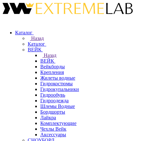
Каталог
Назад
Каталог
ВЕЙК
Назад
ВЕЙК
Вейкборды
Крепления
Жилеты водные
Гидрокостюмы
Гидрокупальники
Гидрообувь
Гидроодежда
Шлемы Водные
Бордшорты
Лайкра
Комплектующие
Чехлы Вейк
Аксессуары
СНОУБОРД