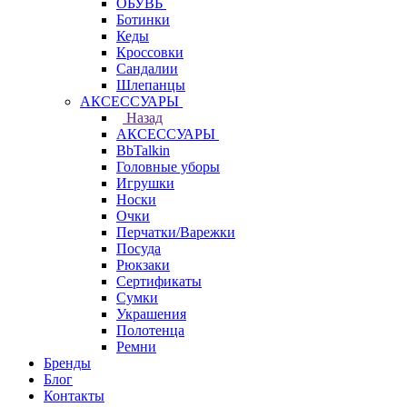
ОБУВЬ
Ботинки
Кеды
Кроссовки
Сандалии
Шлепанцы
АКСЕССУАРЫ
Назад
АКСЕССУАРЫ
BbTalkin
Головные уборы
Игрушки
Носки
Очки
Перчатки/Варежки
Посуда
Рюкзаки
Сертификаты
Сумки
Украшения
Полотенца
Ремни
Бренды
Блог
Контакты