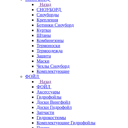
Назад
СНОУБОРД
Сноуборды
Крепления
Ботинки Сноуборд
Куртки
Штаны
Комбинезоны
Термоноски
Термоодежда
Защита
Маски
Чехлы Сноуборд
Комплектующие
ФОЙЛ
Назад
ФОЙЛ
Аксессуары
Гидрофойлы
Доски Вингфойл
Доски Гидрофойл
Запчасти
Гидрокостюмы
Комплектующие Гидрофойлы
Пончо