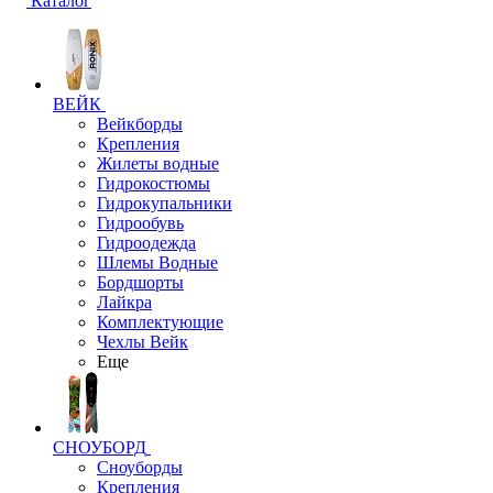
Каталог
ВЕЙК
Вейкборды
Крепления
Жилеты водные
Гидрокостюмы
Гидрокупальники
Гидрообувь
Гидроодежда
Шлемы Водные
Бордшорты
Лайкра
Комплектующие
Чехлы Вейк
Еще
СНОУБОРД
Сноуборды
Крепления