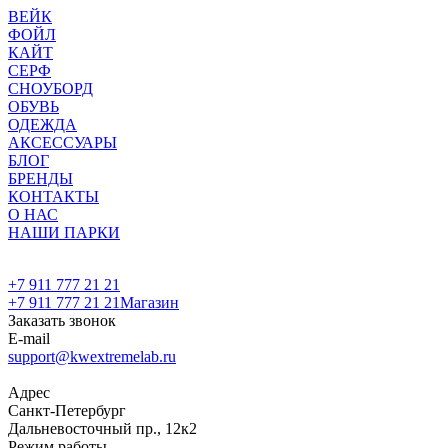
ВЕЙК
ФОЙЛ
КАЙТ
СЕРФ
СНОУБОРД
ОБУВЬ
ОДЕЖДА
АКСЕССУАРЫ
БЛОГ
БРЕНДЫ
КОНТАКТЫ
О НАС
НАШИ ПАРКИ
+7 911 777 21 21
+7 911 777 21 21
Магазин
Заказать звонок
E-mail
support@kwextremelab.ru
Адрес
Санкт-Петербург
Дальневосточный пр., 12к2
Режим работы