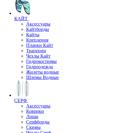
КАЙТ
Аксессуары
Кайтборды
Кайты
Крепления
Планки Кайт
Трапеции
Чехлы Кайт
Гидрокостюмы
Гидроодежда
Жилеты водные
Шлемы Водные
СЕРФ
Аксессуары
Коврики
Лиши
Серфборды
Скимы
Чехлы Cерф