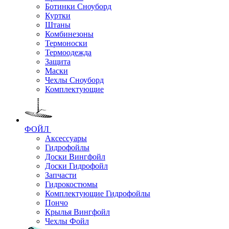
Ботинки Сноуборд
Куртки
Штаны
Комбинезоны
Термоноски
Термоодежда
Защита
Маски
Чехлы Сноуборд
Комплектующие
ФОЙЛ
Аксессуары
Гидрофойлы
Доски Вингфойл
Доски Гидрофойл
Запчасти
Гидрокостюмы
Комплектующие Гидрофойлы
Пончо
Крылья Вингфойл
Чехлы Фойл