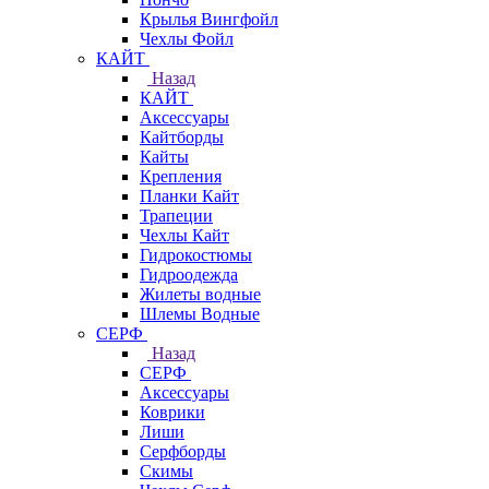
Крылья Вингфойл
Чехлы Фойл
КАЙТ
Назад
КАЙТ
Аксессуары
Кайтборды
Кайты
Крепления
Планки Кайт
Трапеции
Чехлы Кайт
Гидрокостюмы
Гидроодежда
Жилеты водные
Шлемы Водные
СЕРФ
Назад
СЕРФ
Аксессуары
Коврики
Лиши
Серфборды
Скимы