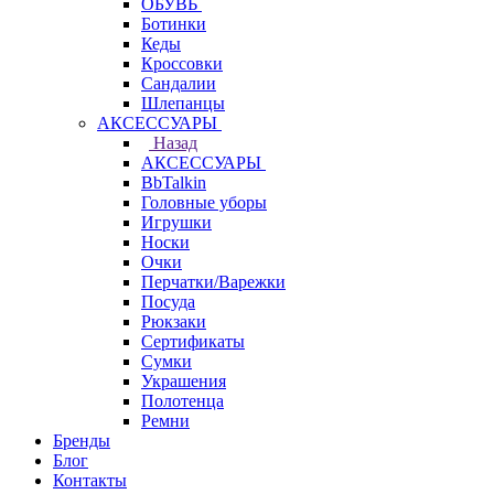
ОБУВЬ
Ботинки
Кеды
Кроссовки
Сандалии
Шлепанцы
АКСЕССУАРЫ
Назад
АКСЕССУАРЫ
BbTalkin
Головные уборы
Игрушки
Носки
Очки
Перчатки/Варежки
Посуда
Рюкзаки
Сертификаты
Сумки
Украшения
Полотенца
Ремни
Бренды
Блог
Контакты