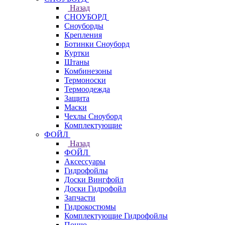
Назад
СНОУБОРД
Сноуборды
Крепления
Ботинки Сноуборд
Куртки
Штаны
Комбинезоны
Термоноски
Термоодежда
Защита
Маски
Чехлы Сноуборд
Комплектующие
ФОЙЛ
Назад
ФОЙЛ
Аксессуары
Гидрофойлы
Доски Вингфойл
Доски Гидрофойл
Запчасти
Гидрокостюмы
Комплектующие Гидрофойлы
Пончо