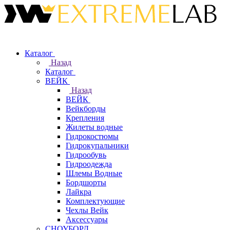
Каталог
Назад
Каталог
ВЕЙК
Назад
ВЕЙК
Вейкборды
Крепления
Жилеты водные
Гидрокостюмы
Гидрокупальники
Гидрообувь
Гидроодежда
Шлемы Водные
Бордшорты
Лайкра
Комплектующие
Чехлы Вейк
Аксессуары
СНОУБОРД