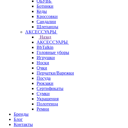
ОБУВЬ
Ботинки
Кеды
Кроссовки
Сандалии
Шлепанцы
АКСЕССУАРЫ
Назад
АКСЕССУАРЫ
BbTalkin
Головные уборы
Игрушки
Носки
Очки
Перчатки/Варежки
Посуда
Рюкзаки
Сертификаты
Сумки
Украшения
Полотенца
Ремни
Бренды
Блог
Контакты