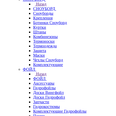
Назад
СНОУБОРД
Сноуборды
Крепления
Ботинки Сноуборд
Куртки
Штаны
Комбинезоны
Термоноски
Термоодежда
Защита
Маски
Чехлы Сноуборд
Комплектующие
ФОЙЛ
Назад
ФОЙЛ
Аксессуары
Гидрофойлы
Доски Вингфойл
Доски Гидрофойл
Запчасти
Гидрокостюмы
Комплектующие Гидрофойлы
Пончо