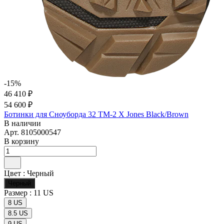
-15%
46 410 ₽
54 600 ₽
Ботинки для Сноуборда 32 TM-2 X Jones Black/Brown
В наличии
Арт.
8105000547
В корзину
Цвет :
Черный
Черный
Размер :
11 US
8 US
8.5 US
9 US