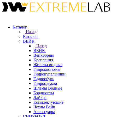
Каталог
Назад
Каталог
ВЕЙК
Назад
ВЕЙК
Вейкборды
Крепления
Жилеты водные
Гидрокостюмы
Гидрокупальники
Гидрообувь
Гидроодежда
Шлемы Водные
Бордшорты
Лайкра
Комплектующие
Чехлы Вейк
Аксессуары
СНОУБОРД