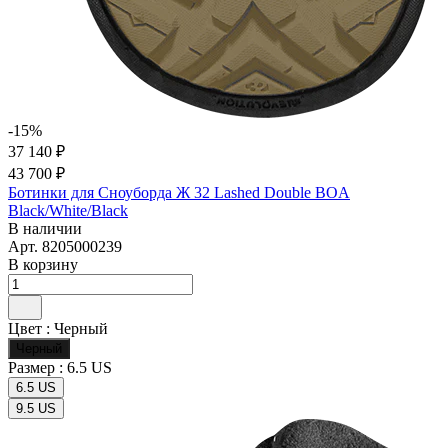
-15%
37 140 ₽
43 700 ₽
Ботинки для Сноуборда Ж 32 Lashed Double BOA
Black/White/Black
В наличии
Арт.
8205000239
В корзину
Цвет :
Черный
Черный
Размер :
6.5 US
6.5 US
9.5 US