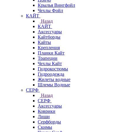
Крылья Вингфойл
Чехлы Фойл
КАЙТ
Назад
КАЙТ
Аксессуары
Кайтборды
Кайты
Крепления
Планки Кайт
Трапеции
Чехлы Кайт
Гидрокостюмы
Гидроодежда
Жилеты водные
Шлемы Водные
СЕРФ
Назад
СЕРФ
Аксессуары
Коврики
Лиши
Серфборды
Скимы