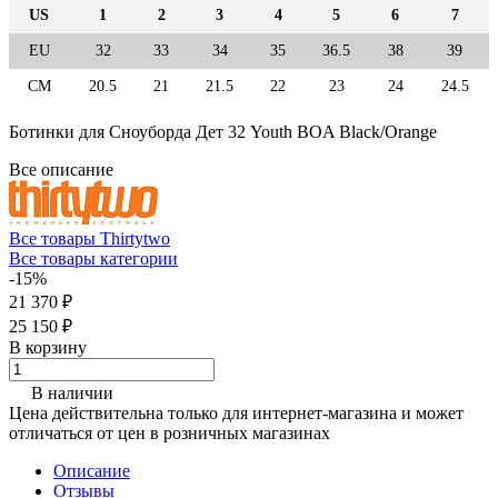
US
1
2
3
4
5
6
7
EU
32
33
34
35
36.5
38
39
СМ
20.5
21
21.5
22
23
24
24.5
Ботинки для Сноуборда Дет 32 Youth BOA Black/Orange
Все описание
Все товары Thirtytwo
Все товары категории
-15%
21 370 ₽
25 150 ₽
В корзину
В наличии
Цена действительна только для интернет-магазина и может
отличаться от цен в розничных магазинах
Описание
Отзывы