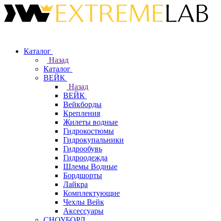
Каталог
Назад
Каталог
ВЕЙК
Назад
ВЕЙК
Вейкборды
Крепления
Жилеты водные
Гидрокостюмы
Гидрокупальники
Гидрообувь
Гидроодежда
Шлемы Водные
Бордшорты
Лайкра
Комплектующие
Чехлы Вейк
Аксессуары
СНОУБОРД