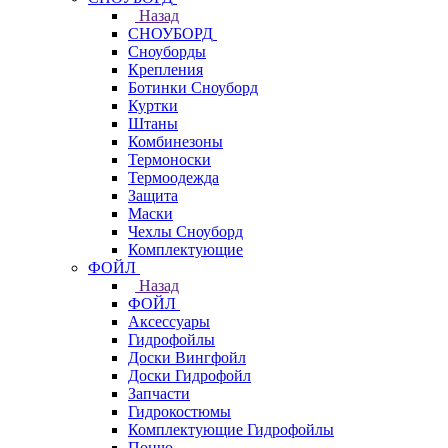
Назад
СНОУБОРД
Сноуборды
Крепления
Ботинки Сноуборд
Куртки
Штаны
Комбинезоны
Термоноски
Термоодежда
Защита
Маски
Чехлы Сноуборд
Комплектующие
ФОЙЛ
Назад
ФОЙЛ
Аксессуары
Гидрофойлы
Доски Вингфойл
Доски Гидрофойл
Запчасти
Гидрокостюмы
Комплектующие Гидрофойлы
Пончо