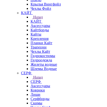
Крылья Вингфойл
Чехлы Фойл
КАЙТ
Назад
КАЙТ
Аксессуары
Кайтборды
Кайты
Крепления
Планки Кайт
Трапеции
Чехлы Кайт
Гидрокостюмы
Гидроодежда
Жилеты водные
Шлемы Водные
СЕРФ
Назад
СЕРФ
Аксессуары
Коврики
Лиши
Серфборды
Скимы