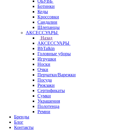
ОБУВЬ
Ботинки
Кеды
Кроссовки
Сандалии
Шлепанцы
АКСЕССУАРЫ
Назад
АКСЕССУАРЫ
BbTalkin
Головные уборы
Игрушки
Носки
Очки
Перчатки/Варежки
Посуда
Рюкзаки
Сертификаты
Сумки
Украшения
Полотенца
Ремни
Бренды
Блог
Контакты