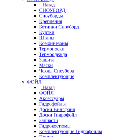
Назад
СНОУБОРД
Сноуборды
Крепления
Ботинки Сноуборд
Куртки
Штаны
Комбинезоны
Термоноски
Термоодежда
Защита
Маски
Чехлы Сноуборд
Комплектующие
ФОЙЛ
Назад
ФОЙЛ
Аксессуары
Гидрофойлы
Доски Вингфойл
Доски Гидрофойл
Запчасти
Гидрокостюмы
Комплектующие Гидрофойлы
Пончо