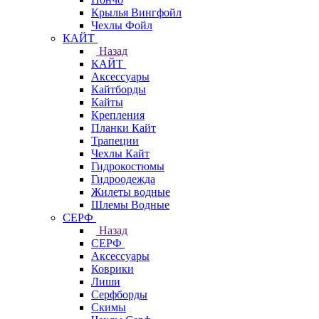
Крылья Вингфойл
Чехлы Фойл
КАЙТ
Назад
КАЙТ
Аксессуары
Кайтборды
Кайты
Крепления
Планки Кайт
Трапеции
Чехлы Кайт
Гидрокостюмы
Гидроодежда
Жилеты водные
Шлемы Водные
СЕРФ
Назад
СЕРФ
Аксессуары
Коврики
Лиши
Серфборды
Скимы