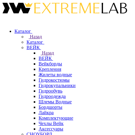
Каталог
Назад
Каталог
ВЕЙК
Назад
ВЕЙК
Вейкборды
Крепления
Жилеты водные
Гидрокостюмы
Гидрокупальники
Гидрообувь
Гидроодежда
Шлемы Водные
Бордшорты
Лайкра
Комплектующие
Чехлы Вейк
Аксессуары
СНОУБОРД