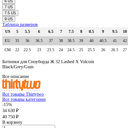
6 US
7 US
7.5 US
9 US
Таблица размеров
US
5
5.5
6
6.5
7
7.5
8
8.5
9
9.5
10
EU
35
36
36.5
37
38
38.5
39
40
40.5
41
42
СМ
22
22.5
23
23.5
24
24.5
25
25.5
26
26.5
27
Ботинки для Сноуборда Ж 32 Lashed X Volcom
Black/Grey/Gum
Все описание
Все товары Thirtytwo
Все товары категории
-15%
34 630 ₽
40 750 ₽
В корзину