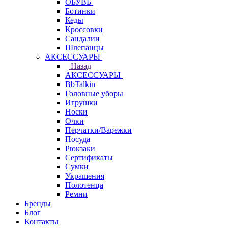
ОБУВЬ
Ботинки
Кеды
Кроссовки
Сандалии
Шлепанцы
АКСЕССУАРЫ
Назад
АКСЕССУАРЫ
BbTalkin
Головные уборы
Игрушки
Носки
Очки
Перчатки/Варежки
Посуда
Рюкзаки
Сертификаты
Сумки
Украшения
Полотенца
Ремни
Бренды
Блог
Контакты