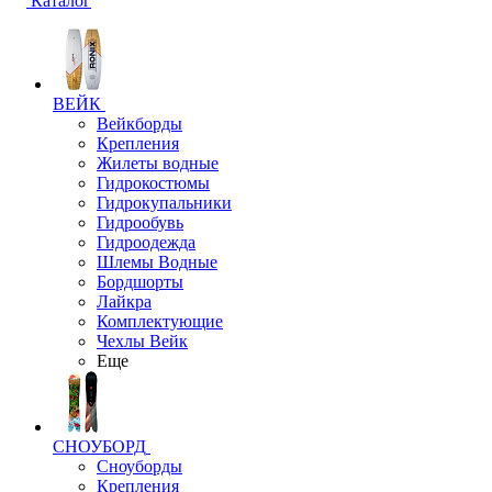
Каталог
ВЕЙК
Вейкборды
Крепления
Жилеты водные
Гидрокостюмы
Гидрокупальники
Гидрообувь
Гидроодежда
Шлемы Водные
Бордшорты
Лайкра
Комплектующие
Чехлы Вейк
Еще
СНОУБОРД
Сноуборды
Крепления