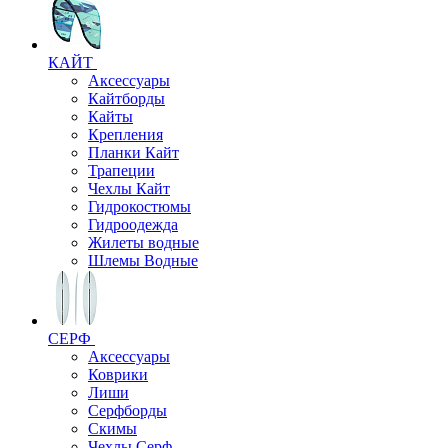
КАЙТ
Аксессуары
Кайтборды
Кайты
Крепления
Планки Кайт
Трапеции
Чехлы Кайт
Гидрокостюмы
Гидроодежда
Жилеты водные
Шлемы Водные
СЕРФ
Аксессуары
Коврики
Лиши
Серфборды
Скимы
Чехлы Cерф