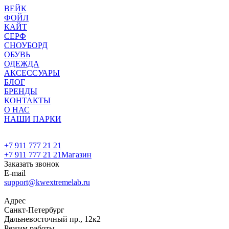
ВЕЙК
ФОЙЛ
КАЙТ
СЕРФ
СНОУБОРД
ОБУВЬ
ОДЕЖДА
АКСЕССУАРЫ
БЛОГ
БРЕНДЫ
КОНТАКТЫ
О НАС
НАШИ ПАРКИ
+7 911 777 21 21
+7 911 777 21 21
Магазин
Заказать звонок
E-mail
support@kwextremelab.ru
Адрес
Санкт-Петербург
Дальневосточный пр., 12к2
Режим работы