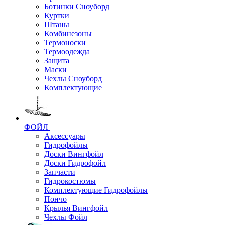
Ботинки Сноуборд
Куртки
Штаны
Комбинезоны
Термоноски
Термоодежда
Защита
Маски
Чехлы Сноуборд
Комплектующие
ФОЙЛ
Аксессуары
Гидрофойлы
Доски Вингфойл
Доски Гидрофойл
Запчасти
Гидрокостюмы
Комплектующие Гидрофойлы
Пончо
Крылья Вингфойл
Чехлы Фойл