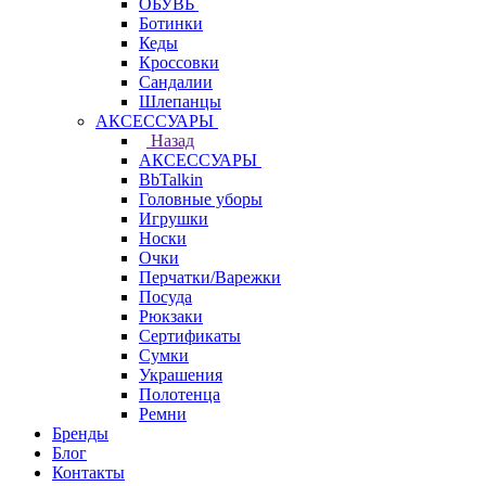
ОБУВЬ
Ботинки
Кеды
Кроссовки
Сандалии
Шлепанцы
АКСЕССУАРЫ
Назад
АКСЕССУАРЫ
BbTalkin
Головные уборы
Игрушки
Носки
Очки
Перчатки/Варежки
Посуда
Рюкзаки
Сертификаты
Сумки
Украшения
Полотенца
Ремни
Бренды
Блог
Контакты