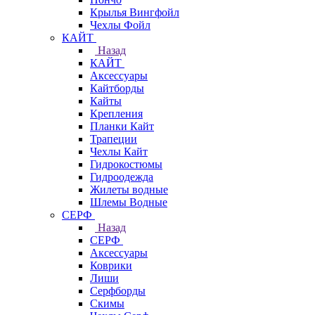
Крылья Вингфойл
Чехлы Фойл
КАЙТ
Назад
КАЙТ
Аксессуары
Кайтборды
Кайты
Крепления
Планки Кайт
Трапеции
Чехлы Кайт
Гидрокостюмы
Гидроодежда
Жилеты водные
Шлемы Водные
СЕРФ
Назад
СЕРФ
Аксессуары
Коврики
Лиши
Серфборды
Скимы