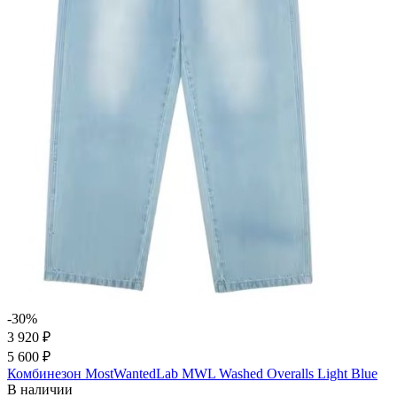
-30%
3 920 ₽
5 600 ₽
Комбинезон MostWantedLab MWL Washed Overalls Light Blue
В наличии