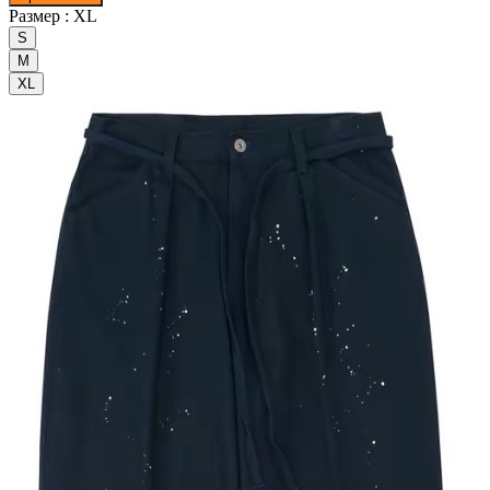
Размер :
XL
S
M
XL