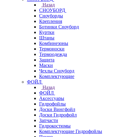
Назад
СНОУБОРД
Сноуборды
Крепления
Ботинки Сноуборд
Куртки
Штаны
Комбинезоны
Термоноски
Термоодежда
Защита
Маски
Чехлы Сноуборд
Комплектующие
ФОЙЛ
Назад
ФОЙЛ
Аксессуары
Гидрофойлы
Доски Вингфойл
Доски Гидрофойл
Запчасти
Гидрокостюмы
Комплектующие Гидрофойлы
Пончо