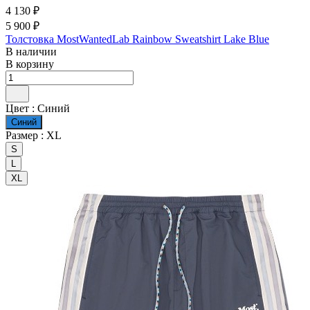
4 130 ₽
5 900 ₽
Толстовка MostWantedLab Rainbow Sweatshirt Lake Blue
В наличии
В корзину
Цвет :
Синий
Синий
Размер :
XL
S
L
XL