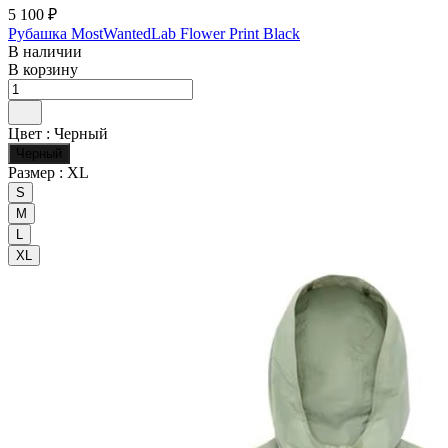
5 100 ₽
Рубашка MostWantedLab Flower Print Black
В наличии
В корзину
Цвет :
Черный
Черный
Размер :
XL
S
M
L
XL