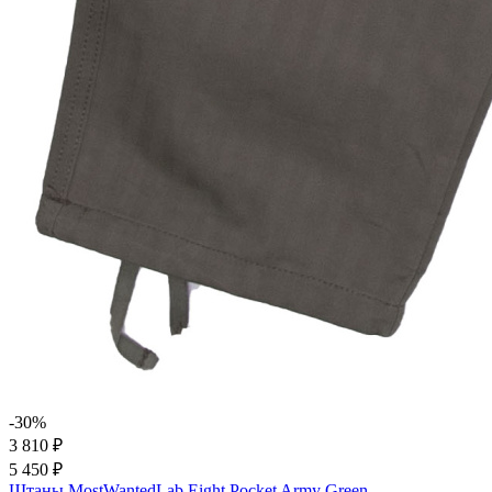
-30%
3 810 ₽
5 450 ₽
Штаны MostWantedLab Eight Pocket Army Green