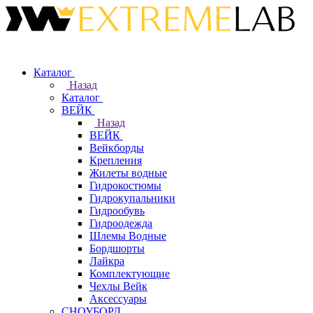
Каталог
Назад
Каталог
ВЕЙК
Назад
ВЕЙК
Вейкборды
Крепления
Жилеты водные
Гидрокостюмы
Гидрокупальники
Гидрообувь
Гидроодежда
Шлемы Водные
Бордшорты
Лайкра
Комплектующие
Чехлы Вейк
Аксессуары
СНОУБОРД