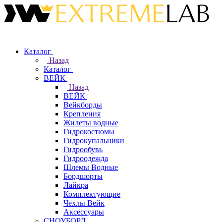
Каталог
Назад
Каталог
ВЕЙК
Назад
ВЕЙК
Вейкборды
Крепления
Жилеты водные
Гидрокостюмы
Гидрокупальники
Гидрообувь
Гидроодежда
Шлемы Водные
Бордшорты
Лайкра
Комплектующие
Чехлы Вейк
Аксессуары
СНОУБОРД