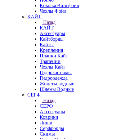
Крылья Вингфойл
Чехлы Фойл
КАЙТ
Назад
КАЙТ
Аксессуары
Кайтборды
Кайты
Крепления
Планки Кайт
Трапеции
Чехлы Кайт
Гидрокостюмы
Гидроодежда
Жилеты водные
Шлемы Водные
СЕРФ
Назад
СЕРФ
Аксессуары
Коврики
Лиши
Серфборды
Скимы