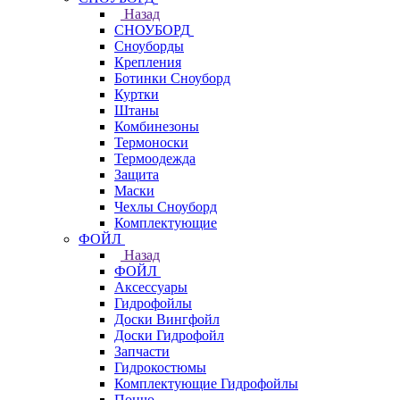
Назад
СНОУБОРД
Сноуборды
Крепления
Ботинки Сноуборд
Куртки
Штаны
Комбинезоны
Термоноски
Термоодежда
Защита
Маски
Чехлы Сноуборд
Комплектующие
ФОЙЛ
Назад
ФОЙЛ
Аксессуары
Гидрофойлы
Доски Вингфойл
Доски Гидрофойл
Запчасти
Гидрокостюмы
Комплектующие Гидрофойлы
Пончо