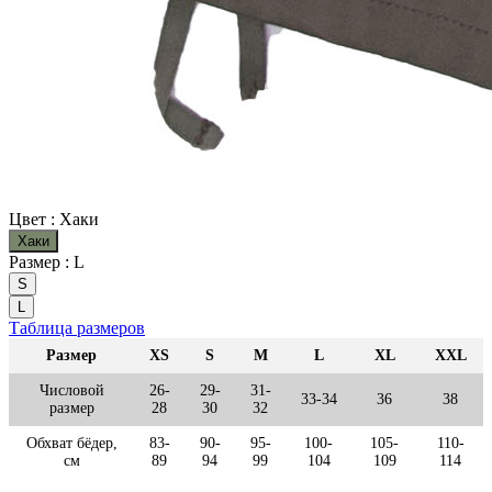
Цвет :
Хаки
Хаки
Размер :
L
S
L
Таблица размеров
Размер
XS
S
M
L
XL
XXL
Числовой
26-
29-
31-
33-34
36
38
размер
28
30
32
Обхват бёдер,
83-
90-
95-
100-
105-
110-
см
89
94
99
104
109
114