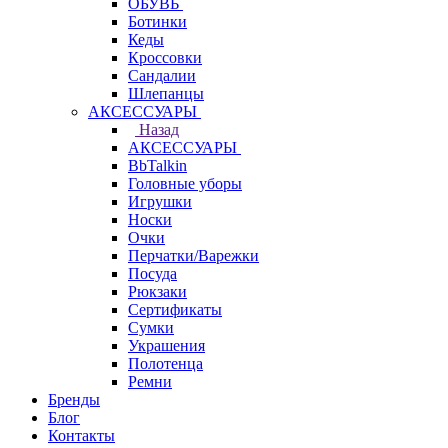
ОБУВЬ
Ботинки
Кеды
Кроссовки
Сандалии
Шлепанцы
АКСЕССУАРЫ
Назад
АКСЕССУАРЫ
BbTalkin
Головные уборы
Игрушки
Носки
Очки
Перчатки/Варежки
Посуда
Рюкзаки
Сертификаты
Сумки
Украшения
Полотенца
Ремни
Бренды
Блог
Контакты