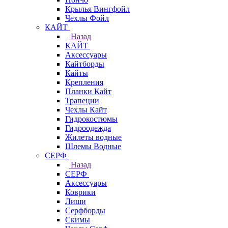
Крылья Вингфойл
Чехлы Фойл
КАЙТ
Назад
КАЙТ
Аксессуары
Кайтборды
Кайты
Крепления
Планки Кайт
Трапеции
Чехлы Кайт
Гидрокостюмы
Гидроодежда
Жилеты водные
Шлемы Водные
СЕРФ
Назад
СЕРФ
Аксессуары
Коврики
Лиши
Серфборды
Скимы