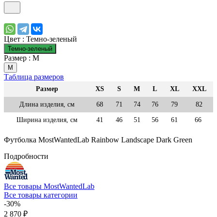
Цвет :
Темно-зеленый
Темно-зеленый
Размер :
M
M
Таблица размеров
Размер
XS
S
M
L
XL
XXL
Длина изделия, см
68
71
74
76
79
82
Ширина изделия, см
41
46
51
56
61
66
Футболка MostWantedLab Rainbow Landscape Dark Green
Подробности
Все товары MostWantedLab
Все товары категории
-30%
2 870 ₽