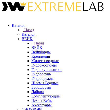
Каталог
Назад
Каталог
ВЕЙК
Назад
ВЕЙК
Вейкборды
Крепления
Жилеты водные
Гидрокостюмы
Гидрокупальники
Гидрообувь
Гидроодежда
Шлемы Водные
Бордшорты
Лайкра
Комплектующие
Чехлы Вейк
Аксессуары
СНОУБОРД