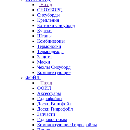
Назад
СНОУБОРД
Сноуборды
Крепления
Ботинки Сноуборд
Куртки
Штаны
Комбинезоны
Термоноски
Термоодежда
Защита
Маски
Чехлы Сноуборд
Комплектующие
ФОЙЛ
Назад
ФОЙЛ
Аксессуары
Гидрофойлы
Доски Вингфойл
Доски Гидрофойл
Запчасти
Гидрокостюмы
Комплектующие Гидрофойлы
Пончо