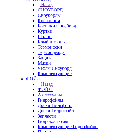
Назад
СНОУБОРД
Сноуборды
Крепления
Ботинки Сноуборд
Куртки
Штаны
Комбинезоны
Термоноски
Термоодежда
Защита
Маски
Чехлы Сноуборд
Комплектующие
ФОЙЛ
Назад
ФОЙЛ
Аксессуары
Гидрофойлы
Доски Вингфойл
Доски Гидрофойл
Запчасти
Гидрокостюмы
Комплектующие Гидрофойлы
Пончо