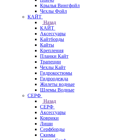
Крылья Вингфойл
Чехлы Фойл
КАЙТ
Назад
КАЙТ
Аксессуары
Кайтборды
Кайты
Крепления
Планки Кайт
Трапеции
Чехлы Кайт
Гидрокостюмы
Гидроодежда
Жилеты водные
Шлемы Водные
СЕРФ
Назад
СЕРФ
Аксессуары
Коврики
Лиши
Серфборды
Скимы