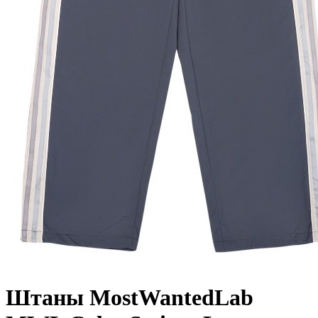
Штаны MostWantedLab