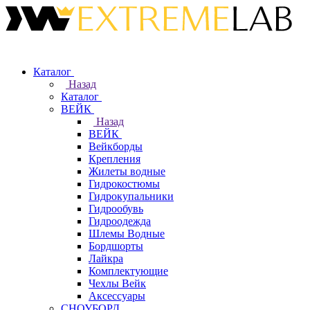
Каталог
Назад
Каталог
ВЕЙК
Назад
ВЕЙК
Вейкборды
Крепления
Жилеты водные
Гидрокостюмы
Гидрокупальники
Гидрообувь
Гидроодежда
Шлемы Водные
Бордшорты
Лайкра
Комплектующие
Чехлы Вейк
Аксессуары
СНОУБОРД