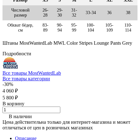
Размер
XS
S
M
L
XL
XXL
Числовой
26-
29-
31-
33-34
36
38
размер
28
30
32
Обхват бёдер,
83-
90-
95-
100-
105-
110-
см
89
94
99
104
109
114
Штаны MostWantedLab MWL Color Stripes Lounge Pants Grey
Подробности
Все товары MostWantedLab
Все товары категории
-30%
4 060 ₽
5 800 ₽
В корзину
В наличии
Цена действительна только для интернет-магазина и может
отличаться от цен в розничных магазинах
Описание