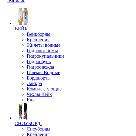
Каталог
ВЕЙК
Вейкборды
Крепления
Жилеты водные
Гидрокостюмы
Гидрокупальники
Гидрообувь
Гидроодежда
Шлемы Водные
Бордшорты
Лайкра
Комплектующие
Чехлы Вейк
Еще
СНОУБОРД
Сноуборды
Крепления