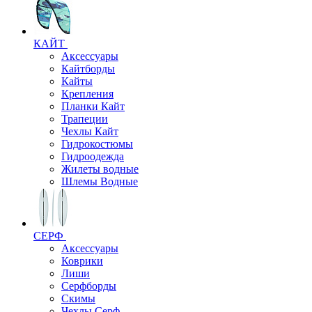
КАЙТ
Аксессуары
Кайтборды
Кайты
Крепления
Планки Кайт
Трапеции
Чехлы Кайт
Гидрокостюмы
Гидроодежда
Жилеты водные
Шлемы Водные
СЕРФ
Аксессуары
Коврики
Лиши
Серфборды
Скимы
Чехлы Cерф