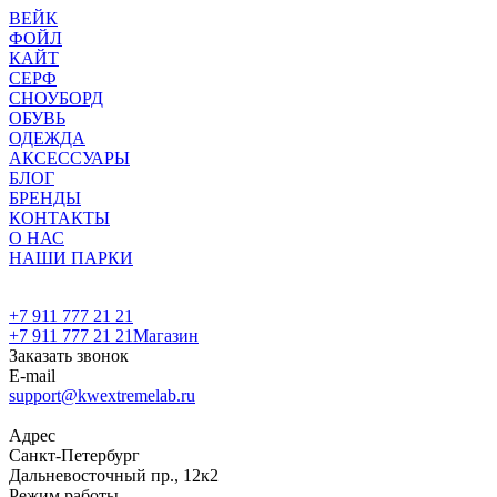
ВЕЙК
ФОЙЛ
КАЙТ
СЕРФ
СНОУБОРД
ОБУВЬ
ОДЕЖДА
АКСЕССУАРЫ
БЛОГ
БРЕНДЫ
КОНТАКТЫ
О НАС
НАШИ ПАРКИ
+7 911 777 21 21
+7 911 777 21 21
Магазин
Заказать звонок
E-mail
support@kwextremelab.ru
Адрес
Санкт-Петербург
Дальневосточный пр., 12к2
Режим работы