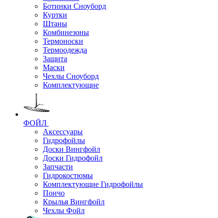
Ботинки Сноуборд
Куртки
Штаны
Комбинезоны
Термоноски
Термоодежда
Защита
Маски
Чехлы Сноуборд
Комплектующие
ФОЙЛ
Аксессуары
Гидрофойлы
Доски Вингфойл
Доски Гидрофойл
Запчасти
Гидрокостюмы
Комплектующие Гидрофойлы
Пончо
Крылья Вингфойл
Чехлы Фойл