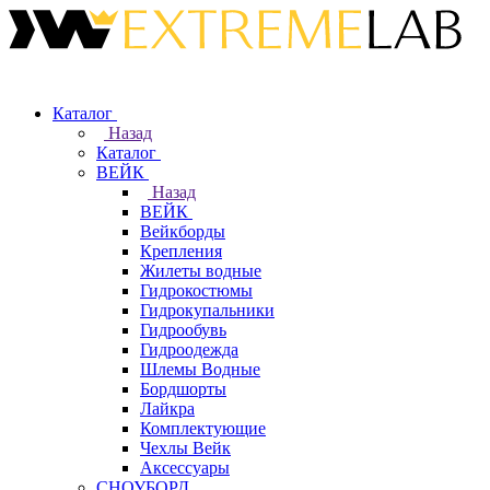
Каталог
Назад
Каталог
ВЕЙК
Назад
ВЕЙК
Вейкборды
Крепления
Жилеты водные
Гидрокостюмы
Гидрокупальники
Гидрообувь
Гидроодежда
Шлемы Водные
Бордшорты
Лайкра
Комплектующие
Чехлы Вейк
Аксессуары
СНОУБОРД