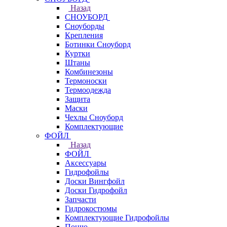
Назад
СНОУБОРД
Сноуборды
Крепления
Ботинки Сноуборд
Куртки
Штаны
Комбинезоны
Термоноски
Термоодежда
Защита
Маски
Чехлы Сноуборд
Комплектующие
ФОЙЛ
Назад
ФОЙЛ
Аксессуары
Гидрофойлы
Доски Вингфойл
Доски Гидрофойл
Запчасти
Гидрокостюмы
Комплектующие Гидрофойлы
Пончо