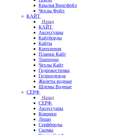
Крылья Вингфойл
Чехлы Фойл
КАЙТ
Назад
КАЙТ
Аксессуары
Кайтборды
Кайты
Крепления
Планки Кайт
Трапеции
Чехлы Кайт
Гидрокостюмы
Гидроодежда
Жилеты водные
Шлемы Водные
СЕРФ
Назад
СЕРФ
Аксессуары
Коврики
Лиши
Серфборды
Скимы