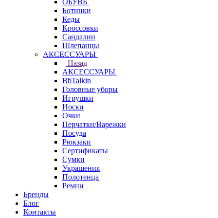
ОБУВЬ
Ботинки
Кеды
Кроссовки
Сандалии
Шлепанцы
АКСЕССУАРЫ
Назад
АКСЕССУАРЫ
BbTalkin
Головные уборы
Игрушки
Носки
Очки
Перчатки/Варежки
Посуда
Рюкзаки
Сертификаты
Сумки
Украшения
Полотенца
Ремни
Бренды
Блог
Контакты