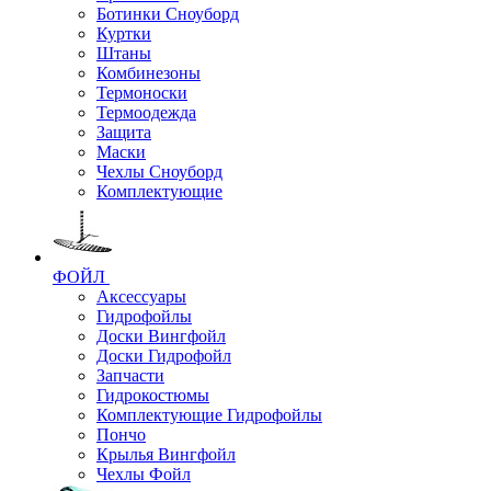
Ботинки Сноуборд
Куртки
Штаны
Комбинезоны
Термоноски
Термоодежда
Защита
Маски
Чехлы Сноуборд
Комплектующие
ФОЙЛ
Аксессуары
Гидрофойлы
Доски Вингфойл
Доски Гидрофойл
Запчасти
Гидрокостюмы
Комплектующие Гидрофойлы
Пончо
Крылья Вингфойл
Чехлы Фойл