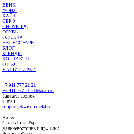
ВЕЙК
ФОЙЛ
КАЙТ
СЕРФ
СНОУБОРД
ОБУВЬ
ОДЕЖДА
АКСЕССУАРЫ
БЛОГ
БРЕНДЫ
КОНТАКТЫ
О НАС
НАШИ ПАРКИ
+7 911 777 21 21
+7 911 777 21 21
Магазин
Заказать звонок
E-mail
support@kwextremelab.ru
Адрес
Санкт-Петербург
Дальневосточный пр., 12к2
Режим работы