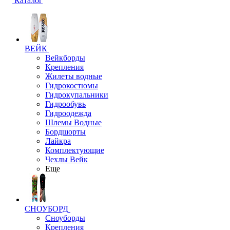
Каталог
ВЕЙК
Вейкборды
Крепления
Жилеты водные
Гидрокостюмы
Гидрокупальники
Гидрообувь
Гидроодежда
Шлемы Водные
Бордшорты
Лайкра
Комплектующие
Чехлы Вейк
Еще
СНОУБОРД
Сноуборды
Крепления