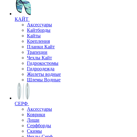
КАЙТ
Аксессуары
Кайтборды
Кайты
Крепления
Планки Кайт
Трапеции
Чехлы Кайт
Гидрокостюмы
Гидроодежда
Жилеты водные
Шлемы Водные
СЕРФ
Аксессуары
Коврики
Лиши
Серфборды
Скимы
Чехлы Cерф