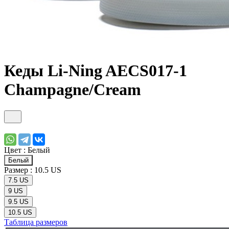
Кеды Li-Ning AECS017-1
Champagne/Cream
Цвет :
Белый
Белый
Размер :
10.5 US
7.5 US
9 US
9.5 US
10.5 US
Таблица размеров