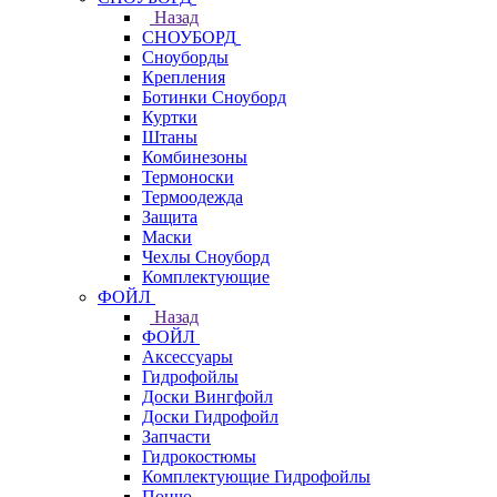
Назад
СНОУБОРД
Сноуборды
Крепления
Ботинки Сноуборд
Куртки
Штаны
Комбинезоны
Термоноски
Термоодежда
Защита
Маски
Чехлы Сноуборд
Комплектующие
ФОЙЛ
Назад
ФОЙЛ
Аксессуары
Гидрофойлы
Доски Вингфойл
Доски Гидрофойл
Запчасти
Гидрокостюмы
Комплектующие Гидрофойлы
Пончо