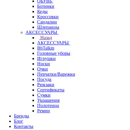
ОБУВЬ
Ботинки
Кеды
Кроссовки
Сандалии
Шлепанцы
АКСЕССУАРЫ
Назад
АКСЕССУАРЫ
BbTalkin
Головные уборы
Игрушки
Носки
Очки
Перчатки/Варежки
Посуда
Рюкзаки
Сертификаты
Сумки
Украшения
Полотенца
Ремни
Бренды
Блог
Контакты