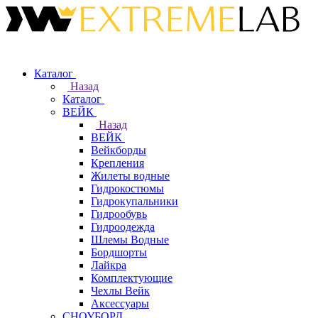
Каталог
Назад
Каталог
ВЕЙК
Назад
ВЕЙК
Вейкборды
Крепления
Жилеты водные
Гидрокостюмы
Гидрокупальники
Гидрообувь
Гидроодежда
Шлемы Водные
Бордшорты
Лайкра
Комплектующие
Чехлы Вейк
Аксессуары
СНОУБОРД