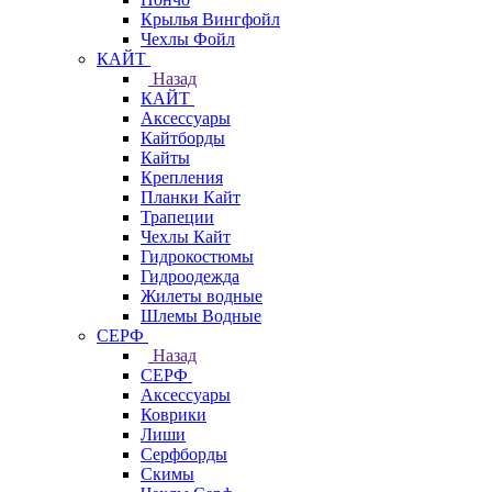
Крылья Вингфойл
Чехлы Фойл
КАЙТ
Назад
КАЙТ
Аксессуары
Кайтборды
Кайты
Крепления
Планки Кайт
Трапеции
Чехлы Кайт
Гидрокостюмы
Гидроодежда
Жилеты водные
Шлемы Водные
СЕРФ
Назад
СЕРФ
Аксессуары
Коврики
Лиши
Серфборды
Скимы