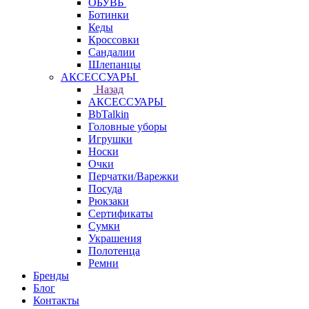
ОБУВЬ
Ботинки
Кеды
Кроссовки
Сандалии
Шлепанцы
АКСЕССУАРЫ
Назад
АКСЕССУАРЫ
BbTalkin
Головные уборы
Игрушки
Носки
Очки
Перчатки/Варежки
Посуда
Рюкзаки
Сертификаты
Сумки
Украшения
Полотенца
Ремни
Бренды
Блог
Контакты