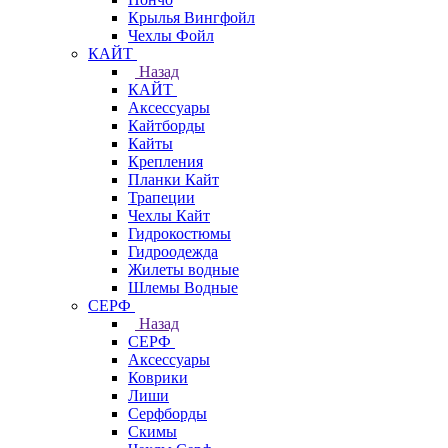
Крылья Вингфойл
Чехлы Фойл
КАЙТ
Назад
КАЙТ
Аксессуары
Кайтборды
Кайты
Крепления
Планки Кайт
Трапеции
Чехлы Кайт
Гидрокостюмы
Гидроодежда
Жилеты водные
Шлемы Водные
СЕРФ
Назад
СЕРФ
Аксессуары
Коврики
Лиши
Серфборды
Скимы