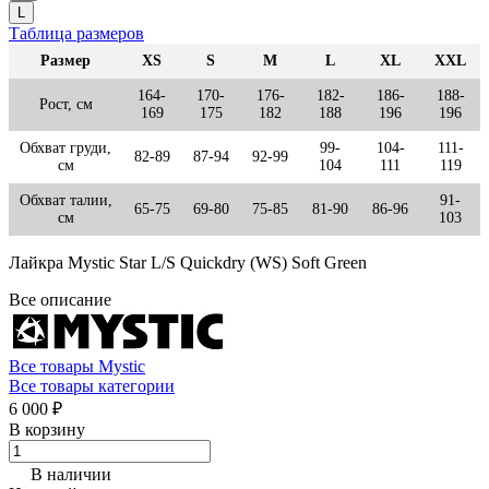
L
Таблица размеров
Размер
XS
S
M
L
XL
XXL
164-
170-
176-
182-
186-
188-
Рост, см
169
175
182
188
196
196
Обхват груди,
99-
104-
111-
82-89
87-94
92-99
см
104
111
119
Обхват талии,
91-
65-75
69-80
75-85
81-90
86-96
см
103
Лайкра Mystic Star L/S Quickdry (WS) Soft Green
Все описание
Все товары Mystic
Все товары категории
6 000 ₽
В корзину
В наличии