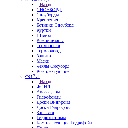
Назад
СНОУБОРД
Сноуборды
Крепления
Ботинки Сноуборд
Куртки
Штаны
Комбинезоны
Термоноски
Термоодежда
Защита
Маски
Чехлы Сноуборд
Комплектующие
ФОЙЛ
Назад
ФОЙЛ
Аксессуары
Гидрофойлы
Доски Вингфойл
Доски Гидрофойл
Запчасти
Гидрокостюмы
Комплектующие Гидрофойлы
Пончо