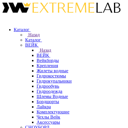
Каталог
Назад
Каталог
ВЕЙК
Назад
ВЕЙК
Вейкборды
Крепления
Жилеты водные
Гидрокостюмы
Гидрокупальники
Гидрообувь
Гидроодежда
Шлемы Водные
Бордшорты
Лайкра
Комплектующие
Чехлы Вейк
Аксессуары
СНОУБОРД