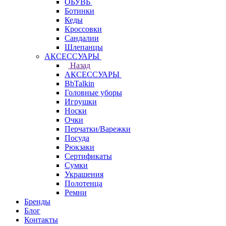
ОБУВЬ
Ботинки
Кеды
Кроссовки
Сандалии
Шлепанцы
АКСЕССУАРЫ
Назад
АКСЕССУАРЫ
BbTalkin
Головные уборы
Игрушки
Носки
Очки
Перчатки/Варежки
Посуда
Рюкзаки
Сертификаты
Сумки
Украшения
Полотенца
Ремни
Бренды
Блог
Контакты