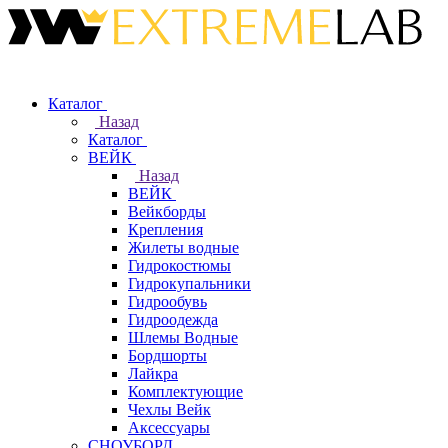
Каталог
Назад
Каталог
ВЕЙК
Назад
ВЕЙК
Вейкборды
Крепления
Жилеты водные
Гидрокостюмы
Гидрокупальники
Гидрообувь
Гидроодежда
Шлемы Водные
Бордшорты
Лайкра
Комплектующие
Чехлы Вейк
Аксессуары
СНОУБОРД