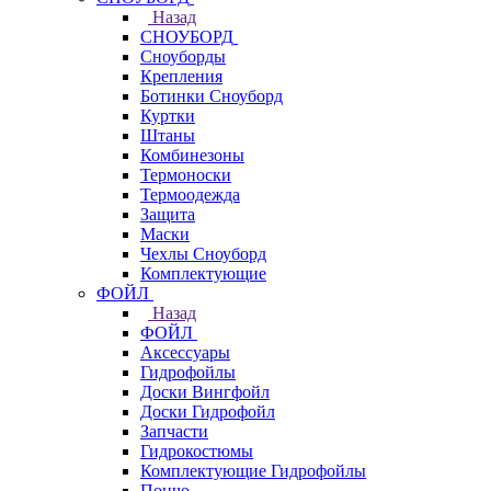
Назад
СНОУБОРД
Сноуборды
Крепления
Ботинки Сноуборд
Куртки
Штаны
Комбинезоны
Термоноски
Термоодежда
Защита
Маски
Чехлы Сноуборд
Комплектующие
ФОЙЛ
Назад
ФОЙЛ
Аксессуары
Гидрофойлы
Доски Вингфойл
Доски Гидрофойл
Запчасти
Гидрокостюмы
Комплектующие Гидрофойлы
Пончо