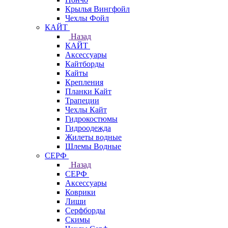
Крылья Вингфойл
Чехлы Фойл
КАЙТ
Назад
КАЙТ
Аксессуары
Кайтборды
Кайты
Крепления
Планки Кайт
Трапеции
Чехлы Кайт
Гидрокостюмы
Гидроодежда
Жилеты водные
Шлемы Водные
СЕРФ
Назад
СЕРФ
Аксессуары
Коврики
Лиши
Серфборды
Скимы