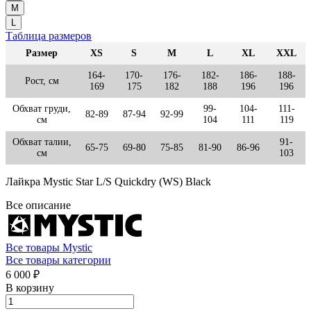
M
L
Таблица размеров
Размер
XS
S
M
L
XL
XXL
164-
170-
176-
182-
186-
188-
Рост, см
169
175
182
188
196
196
Обхват груди,
99-
104-
111-
82-89
87-94
92-99
см
104
111
119
Обхват талии,
91-
65-75
69-80
75-85
81-90
86-96
см
103
Лайкра Mystic Star L/S Quickdry (WS) Black
Все описание
Все товары Mystic
Все товары категории
6 000 ₽
В корзину