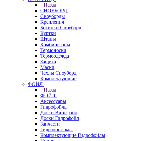
Назад
СНОУБОРД
Сноуборды
Крепления
Ботинки Сноуборд
Куртки
Штаны
Комбинезоны
Термоноски
Термоодежда
Защита
Маски
Чехлы Сноуборд
Комплектующие
ФОЙЛ
Назад
ФОЙЛ
Аксессуары
Гидрофойлы
Доски Вингфойл
Доски Гидрофойл
Запчасти
Гидрокостюмы
Комплектующие Гидрофойлы
Пончо