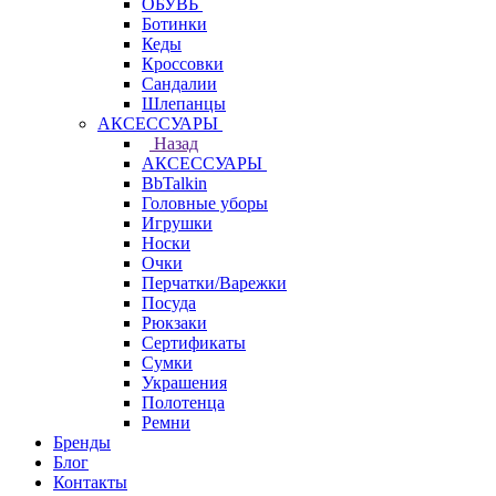
ОБУВЬ
Ботинки
Кеды
Кроссовки
Сандалии
Шлепанцы
АКСЕССУАРЫ
Назад
АКСЕССУАРЫ
BbTalkin
Головные уборы
Игрушки
Носки
Очки
Перчатки/Варежки
Посуда
Рюкзаки
Сертификаты
Сумки
Украшения
Полотенца
Ремни
Бренды
Блог
Контакты