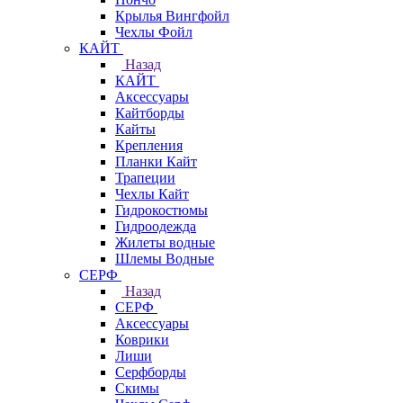
Крылья Вингфойл
Чехлы Фойл
КАЙТ
Назад
КАЙТ
Аксессуары
Кайтборды
Кайты
Крепления
Планки Кайт
Трапеции
Чехлы Кайт
Гидрокостюмы
Гидроодежда
Жилеты водные
Шлемы Водные
СЕРФ
Назад
СЕРФ
Аксессуары
Коврики
Лиши
Серфборды
Скимы