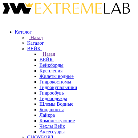
Каталог
Назад
Каталог
ВЕЙК
Назад
ВЕЙК
Вейкборды
Крепления
Жилеты водные
Гидрокостюмы
Гидрокупальники
Гидрообувь
Гидроодежда
Шлемы Водные
Бордшорты
Лайкра
Комплектующие
Чехлы Вейк
Аксессуары
СНОУБОРД