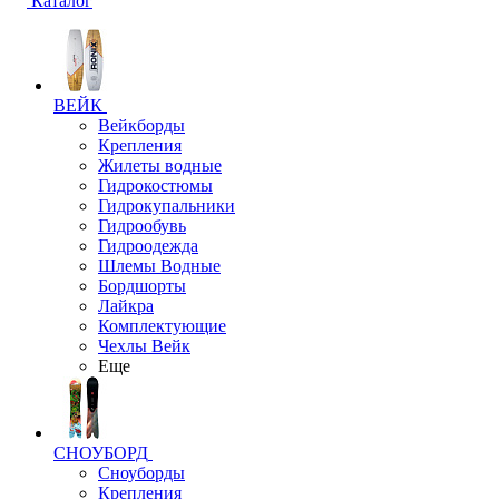
Каталог
ВЕЙК
Вейкборды
Крепления
Жилеты водные
Гидрокостюмы
Гидрокупальники
Гидрообувь
Гидроодежда
Шлемы Водные
Бордшорты
Лайкра
Комплектующие
Чехлы Вейк
Еще
СНОУБОРД
Сноуборды
Крепления