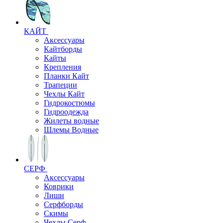
КАЙТ
Аксессуары
Кайтборды
Кайты
Крепления
Планки Кайт
Трапеции
Чехлы Кайт
Гидрокостюмы
Гидроодежда
Жилеты водные
Шлемы Водные
СЕРФ
Аксессуары
Коврики
Лиши
Серфборды
Скимы
Чехлы Cерф