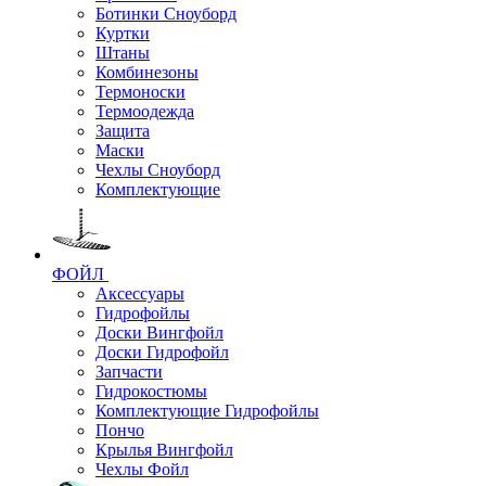
Ботинки Сноуборд
Куртки
Штаны
Комбинезоны
Термоноски
Термоодежда
Защита
Маски
Чехлы Сноуборд
Комплектующие
ФОЙЛ
Аксессуары
Гидрофойлы
Доски Вингфойл
Доски Гидрофойл
Запчасти
Гидрокостюмы
Комплектующие Гидрофойлы
Пончо
Крылья Вингфойл
Чехлы Фойл