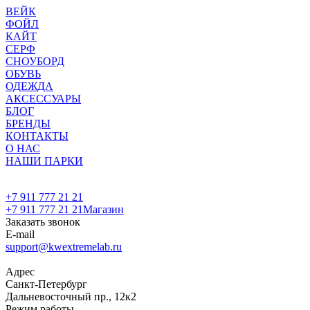
ВЕЙК
ФОЙЛ
КАЙТ
СЕРФ
СНОУБОРД
ОБУВЬ
ОДЕЖДА
АКСЕССУАРЫ
БЛОГ
БРЕНДЫ
КОНТАКТЫ
О НАС
НАШИ ПАРКИ
+7 911 777 21 21
+7 911 777 21 21
Магазин
Заказать звонок
E-mail
support@kwextremelab.ru
Адрес
Санкт-Петербург
Дальневосточный пр., 12к2
Режим работы