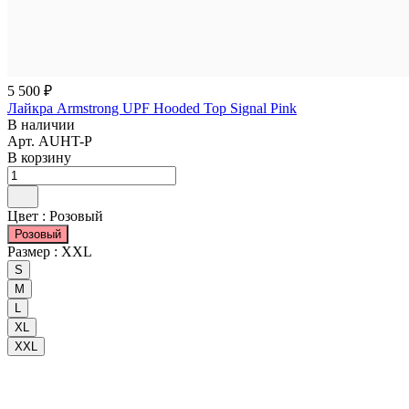
5 500 ₽
Лайкра Armstrong UPF Hooded Top Signal Pink
В наличии
Арт.
AUHT-P
В корзину
Цвет :
Розовый
Розовый
Размер :
XXL
S
M
L
XL
XXL