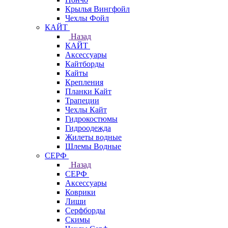
Крылья Вингфойл
Чехлы Фойл
КАЙТ
Назад
КАЙТ
Аксессуары
Кайтборды
Кайты
Крепления
Планки Кайт
Трапеции
Чехлы Кайт
Гидрокостюмы
Гидроодежда
Жилеты водные
Шлемы Водные
СЕРФ
Назад
СЕРФ
Аксессуары
Коврики
Лиши
Серфборды
Скимы