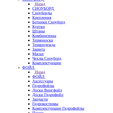
Назад
СНОУБОРД
Сноуборды
Крепления
Ботинки Сноуборд
Куртки
Штаны
Комбинезоны
Термоноски
Термоодежда
Защита
Маски
Чехлы Сноуборд
Комплектующие
ФОЙЛ
Назад
ФОЙЛ
Аксессуары
Гидрофойлы
Доски Вингфойл
Доски Гидрофойл
Запчасти
Гидрокостюмы
Комплектующие Гидрофойлы
Пончо