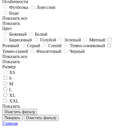
Особенности
Футболка
Лонгслив
Боди
Показать все
Показать
Цвет
Бежевый
Белый
Бирюзовый
Голубой
Зеленый
Мятный
Розовый
Серый
Синий
Темно-оливковый
Темно-синий
Фиолетовый
Черный
Показать все
Показать
Размер
XS
S
M
L
XL
XXL
Показать
Очистить фильтр
Показать
Очистить фильтр
Главная