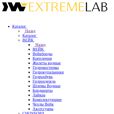
Каталог
Назад
Каталог
ВЕЙК
Назад
ВЕЙК
Вейкборды
Крепления
Жилеты водные
Гидрокостюмы
Гидрокупальники
Гидрообувь
Гидроодежда
Шлемы Водные
Бордшорты
Лайкра
Комплектующие
Чехлы Вейк
Аксессуары
СНОУБОРД