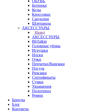
ОБУВЬ
Ботинки
Кеды
Кроссовки
Сандалии
Шлепанцы
АКСЕССУАРЫ
Назад
АКСЕССУАРЫ
BbTalkin
Головные уборы
Игрушки
Носки
Очки
Перчатки/Варежки
Посуда
Рюкзаки
Сертификаты
Сумки
Украшения
Полотенца
Ремни
Бренды
Блог
Контакты