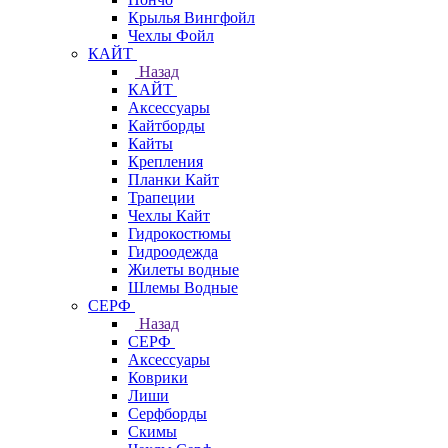
Крылья Вингфойл
Чехлы Фойл
КАЙТ
Назад
КАЙТ
Аксессуары
Кайтборды
Кайты
Крепления
Планки Кайт
Трапеции
Чехлы Кайт
Гидрокостюмы
Гидроодежда
Жилеты водные
Шлемы Водные
СЕРФ
Назад
СЕРФ
Аксессуары
Коврики
Лиши
Серфборды
Скимы