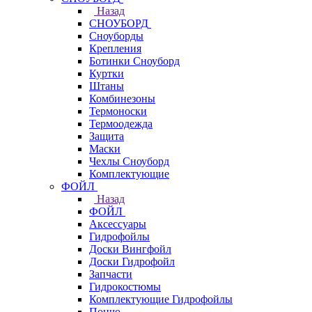
Назад
СНОУБОРД
Сноуборды
Крепления
Ботинки Сноуборд
Куртки
Штаны
Комбинезоны
Термоноски
Термоодежда
Защита
Маски
Чехлы Сноуборд
Комплектующие
ФОЙЛ
Назад
ФОЙЛ
Аксессуары
Гидрофойлы
Доски Вингфойл
Доски Гидрофойл
Запчасти
Гидрокостюмы
Комплектующие Гидрофойлы
Пончо