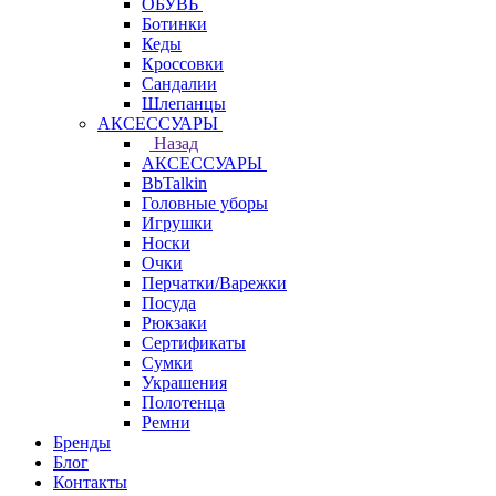
ОБУВЬ
Ботинки
Кеды
Кроссовки
Сандалии
Шлепанцы
АКСЕССУАРЫ
Назад
АКСЕССУАРЫ
BbTalkin
Головные уборы
Игрушки
Носки
Очки
Перчатки/Варежки
Посуда
Рюкзаки
Сертификаты
Сумки
Украшения
Полотенца
Ремни
Бренды
Блог
Контакты