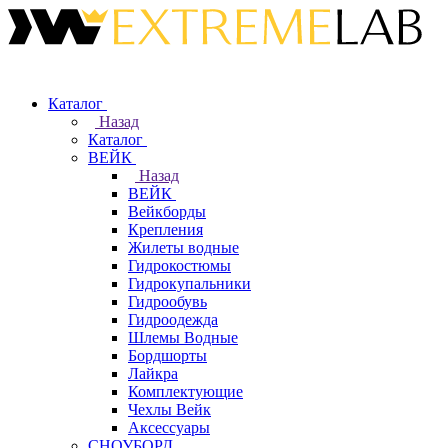
Каталог
Назад
Каталог
ВЕЙК
Назад
ВЕЙК
Вейкборды
Крепления
Жилеты водные
Гидрокостюмы
Гидрокупальники
Гидрообувь
Гидроодежда
Шлемы Водные
Бордшорты
Лайкра
Комплектующие
Чехлы Вейк
Аксессуары
СНОУБОРД