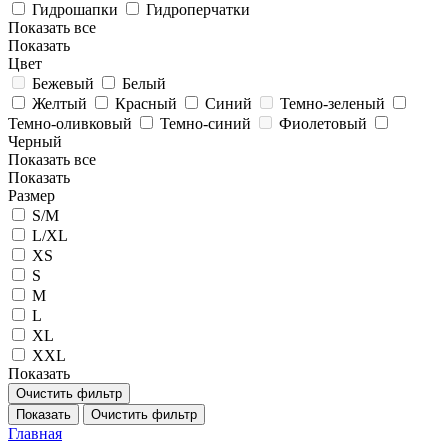
Гидрошапки
Гидроперчатки
Показать все
Показать
Цвет
Бежевый
Белый
Желтый
Красный
Синий
Темно-зеленый
Темно-оливковый
Темно-синий
Фиолетовый
Черный
Показать все
Показать
Размер
S/M
L/XL
XS
S
M
L
XL
XXL
Показать
Очистить фильтр
Показать
Очистить фильтр
Главная