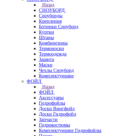
Назад
СНОУБОРД
Сноуборды
Крепления
Ботинки Сноуборд
Куртки
Штаны
Комбинезоны
Термоноски
Термоодежда
Защита
Маски
Чехлы Сноуборд
Комплектующие
ФОЙЛ
Назад
ФОЙЛ
Аксессуары
Гидрофойлы
Доски Вингфойл
Доски Гидрофойл
Запчасти
Гидрокостюмы
Комплектующие Гидрофойлы
Пончо