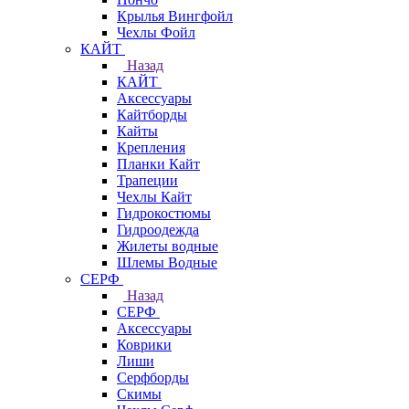
Крылья Вингфойл
Чехлы Фойл
КАЙТ
Назад
КАЙТ
Аксессуары
Кайтборды
Кайты
Крепления
Планки Кайт
Трапеции
Чехлы Кайт
Гидрокостюмы
Гидроодежда
Жилеты водные
Шлемы Водные
СЕРФ
Назад
СЕРФ
Аксессуары
Коврики
Лиши
Серфборды
Скимы