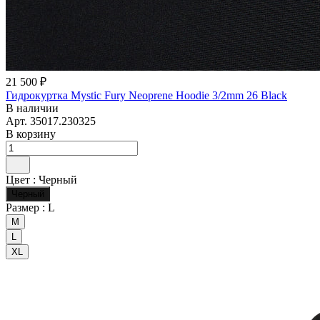
21 500 ₽
Гидрокуртка Mystic Fury Neoprene Hoodie 3/2mm 26 Black
В наличии
Арт.
35017.230325
В корзину
Цвет :
Черный
Черный
Размер :
L
M
L
XL