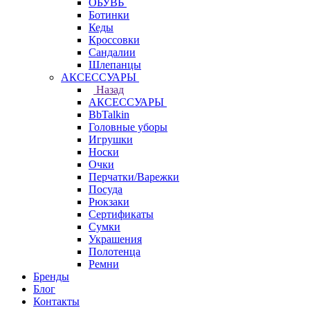
ОБУВЬ
Ботинки
Кеды
Кроссовки
Сандалии
Шлепанцы
АКСЕССУАРЫ
Назад
АКСЕССУАРЫ
BbTalkin
Головные уборы
Игрушки
Носки
Очки
Перчатки/Варежки
Посуда
Рюкзаки
Сертификаты
Сумки
Украшения
Полотенца
Ремни
Бренды
Блог
Контакты