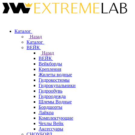
Каталог
Назад
Каталог
ВЕЙК
Назад
ВЕЙК
Вейкборды
Крепления
Жилеты водные
Гидрокостюмы
Гидрокупальники
Гидрообувь
Гидроодежда
Шлемы Водные
Бордшорты
Лайкра
Комплектующие
Чехлы Вейк
Аксессуары
СНОУБОРД