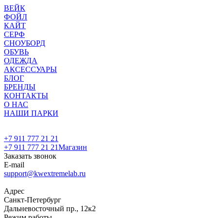
ВЕЙК
ФОЙЛ
КАЙТ
СЕРФ
СНОУБОРД
ОБУВЬ
ОДЕЖДА
АКСЕССУАРЫ
БЛОГ
БРЕНДЫ
КОНТАКТЫ
О НАС
НАШИ ПАРКИ
+7 911 777 21 21
+7 911 777 21 21
Магазин
Заказать звонок
E-mail
support@kwextremelab.ru
Адрес
Санкт-Петербург
Дальневосточный пр., 12к2
Режим работы