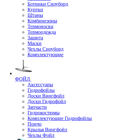
Ботинки Сноуборд
Куртки
Штаны
Комбинезоны
Термоноски
Термоодежда
Защита
Маски
Чехлы Сноуборд
Комплектующие
ФОЙЛ
Аксессуары
Гидрофойлы
Доски Вингфойл
Доски Гидрофойл
Запчасти
Гидрокостюмы
Комплектующие Гидрофойлы
Пончо
Крылья Вингфойл
Чехлы Фойл