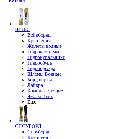
Каталог
ВЕЙК
Вейкборды
Крепления
Жилеты водные
Гидрокостюмы
Гидрокупальники
Гидрообувь
Гидроодежда
Шлемы Водные
Бордшорты
Лайкра
Комплектующие
Чехлы Вейк
Еще
СНОУБОРД
Сноуборды
Крепления