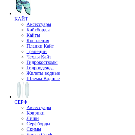
КАЙТ
Аксессуары
Кайтборды
Кайты
Крепления
Планки Кайт
Трапеции
Чехлы Кайт
Гидрокостюмы
Гидроодежда
Жилеты водные
Шлемы Водные
СЕРФ
Аксессуары
Коврики
Лиши
Серфборды
Скимы
Чехлы Cерф