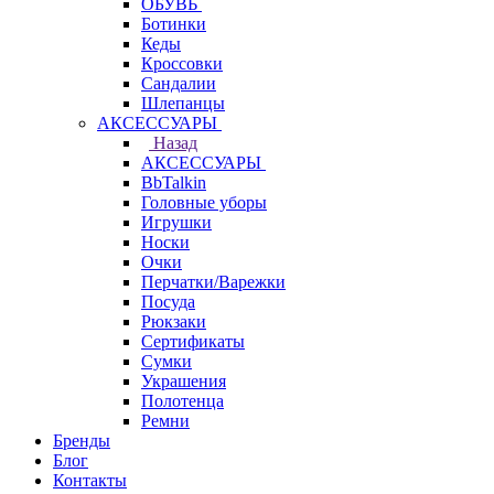
ОБУВЬ
Ботинки
Кеды
Кроссовки
Сандалии
Шлепанцы
АКСЕССУАРЫ
Назад
АКСЕССУАРЫ
BbTalkin
Головные уборы
Игрушки
Носки
Очки
Перчатки/Варежки
Посуда
Рюкзаки
Сертификаты
Сумки
Украшения
Полотенца
Ремни
Бренды
Блог
Контакты