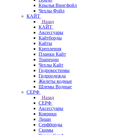
Крылья Вингфойл
Чехлы Фойл
КАЙТ
Назад
КАЙТ
Аксессуары
Кайтборды
Кайты
Крепления
Планки Кайт
Трапеции
Чехлы Кайт
Гидрокостюмы
Гидроодежда
Жилеты водные
Шлемы Водные
СЕРФ
Назад
СЕРФ
Аксессуары
Коврики
Лиши
Серфборды
Скимы