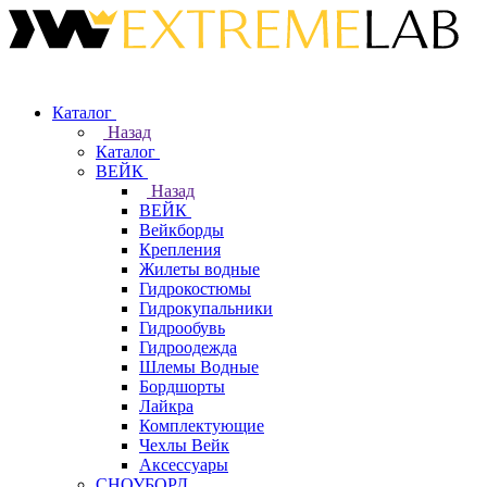
Каталог
Назад
Каталог
ВЕЙК
Назад
ВЕЙК
Вейкборды
Крепления
Жилеты водные
Гидрокостюмы
Гидрокупальники
Гидрообувь
Гидроодежда
Шлемы Водные
Бордшорты
Лайкра
Комплектующие
Чехлы Вейк
Аксессуары
СНОУБОРД