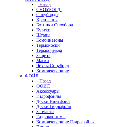
Назад
СНОУБОРД
Сноуборды
Крепления
Ботинки Сноуборд
Куртки
Штаны
Комбинезоны
Термоноски
Термоодежда
Защита
Маски
Чехлы Сноуборд
Комплектующие
ФОЙЛ
Назад
ФОЙЛ
Аксессуары
Гидрофойлы
Доски Вингфойл
Доски Гидрофойл
Запчасти
Гидрокостюмы
Комплектующие Гидрофойлы
Пончо