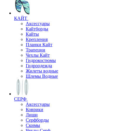
КАЙТ
Аксессуары
Кайтборды
Кайты
Крепления
Планки Кайт
Трапеции
Чехлы Кайт
Гидрокостюмы
Гидроодежда
Жилеты водные
Шлемы Водные
СЕРФ
Аксессуары
Коврики
Лиши
Серфборды
Скимы
Чехлы Cерф