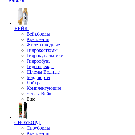
Каталог
ВЕЙК
Вейкборды
Крепления
Жилеты водные
Гидрокостюмы
Гидрокупальники
Гидрообувь
Гидроодежда
Шлемы Водные
Бордшорты
Лайкра
Комплектующие
Чехлы Вейк
Еще
СНОУБОРД
Сноуборды
Крепления