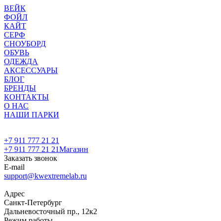
ВЕЙК
ФОЙЛ
КАЙТ
СЕРФ
СНОУБОРД
ОБУВЬ
ОДЕЖДА
АКСЕССУАРЫ
БЛОГ
БРЕНДЫ
КОНТАКТЫ
О НАС
НАШИ ПАРКИ
+7 911 777 21 21
+7 911 777 21 21
Магазин
Заказать звонок
E-mail
support@kwextremelab.ru
Адрес
Санкт-Петербург
Дальневосточный пр., 12к2
Режим работы