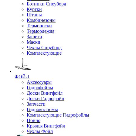
Ботинки Сноуборд
Куртки
Штаны
Комбинезоны
Термоноски
Термоодежда
Защита
Маски
Чехлы Сноуборд
Комплектующие
ФОЙЛ
Аксессуары
Гидрофойлы
Доски Вингфойл
Доски Гидрофойл
Запчасти
Гидрокостюмы
Комплектующие Гидрофойлы
Пончо
Крылья Вингфойл
Чехлы Фойл