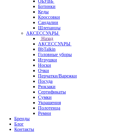
ОБУВЬ
Ботинки
Кеды
Кроссовки
Сандалии
Шлепанцы
АКСЕССУАРЫ
Назад
АКСЕССУАРЫ
BbTalkin
Головные уборы
Игрушки
Носки
Очки
Перчатки/Варежки
Посуда
Рюкзаки
Сертификаты
Сумки
Украшения
Полотенца
Ремни
Бренды
Блог
Контакты