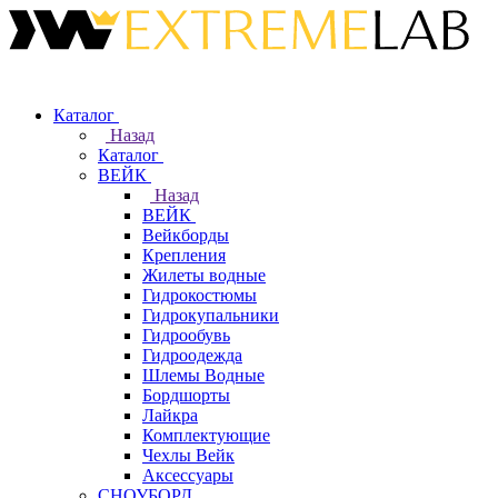
Каталог
Назад
Каталог
ВЕЙК
Назад
ВЕЙК
Вейкборды
Крепления
Жилеты водные
Гидрокостюмы
Гидрокупальники
Гидрообувь
Гидроодежда
Шлемы Водные
Бордшорты
Лайкра
Комплектующие
Чехлы Вейк
Аксессуары
СНОУБОРД