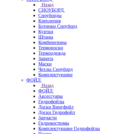
Назад
СНОУБОРД
Сноуборды
Крепления
Ботинки Сноуборд
Куртки
Штаны
Комбинезоны
Термоноски
Термоодежда
Защита
Маски
Чехлы Сноуборд
Комплектующие
ФОЙЛ
Назад
ФОЙЛ
Аксессуары
Гидрофойлы
Доски Вингфойл
Доски Гидрофойл
Запчасти
Гидрокостюмы
Комплектующие Гидрофойлы
Пончо