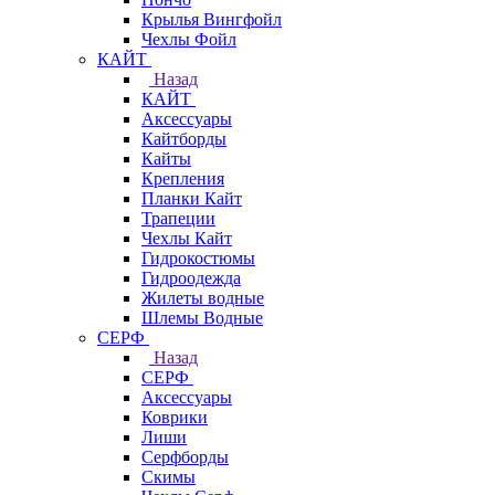
Крылья Вингфойл
Чехлы Фойл
КАЙТ
Назад
КАЙТ
Аксессуары
Кайтборды
Кайты
Крепления
Планки Кайт
Трапеции
Чехлы Кайт
Гидрокостюмы
Гидроодежда
Жилеты водные
Шлемы Водные
СЕРФ
Назад
СЕРФ
Аксессуары
Коврики
Лиши
Серфборды
Скимы