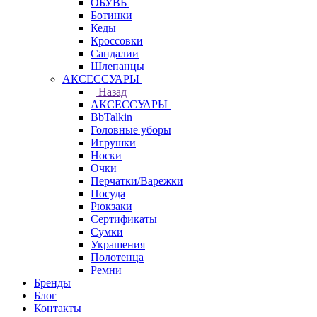
ОБУВЬ
Ботинки
Кеды
Кроссовки
Сандалии
Шлепанцы
АКСЕССУАРЫ
Назад
АКСЕССУАРЫ
BbTalkin
Головные уборы
Игрушки
Носки
Очки
Перчатки/Варежки
Посуда
Рюкзаки
Сертификаты
Сумки
Украшения
Полотенца
Ремни
Бренды
Блог
Контакты