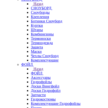
Назад
СНОУБОРД
Сноуборды
Крепления
Ботинки Сноуборд
Куртки
Штаны
Комбинезоны
Термоноски
Термоодежда
Защита
Маски
Чехлы Сноуборд
Комплектующие
ФОЙЛ
Назад
ФОЙЛ
Аксессуары
Гидрофойлы
Доски Вингфойл
Доски Гидрофойл
Запчасти
Гидрокостюмы
Комплектующие Гидрофойлы
Пончо