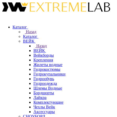
Каталог
Назад
Каталог
ВЕЙК
Назад
ВЕЙК
Вейкборды
Крепления
Жилеты водные
Гидрокостюмы
Гидрокупальники
Гидрообувь
Гидроодежда
Шлемы Водные
Бордшорты
Лайкра
Комплектующие
Чехлы Вейк
Аксессуары
СНОУБОРД