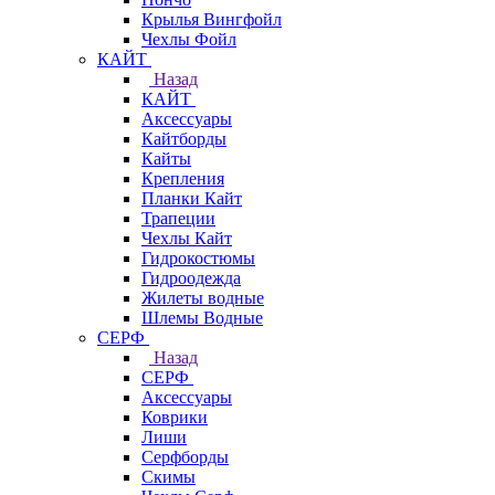
Крылья Вингфойл
Чехлы Фойл
КАЙТ
Назад
КАЙТ
Аксессуары
Кайтборды
Кайты
Крепления
Планки Кайт
Трапеции
Чехлы Кайт
Гидрокостюмы
Гидроодежда
Жилеты водные
Шлемы Водные
СЕРФ
Назад
СЕРФ
Аксессуары
Коврики
Лиши
Серфборды
Скимы