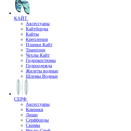
КАЙТ
Аксессуары
Кайтборды
Кайты
Крепления
Планки Кайт
Трапеции
Чехлы Кайт
Гидрокостюмы
Гидроодежда
Жилеты водные
Шлемы Водные
СЕРФ
Аксессуары
Коврики
Лиши
Серфборды
Скимы
Чехлы Cерф