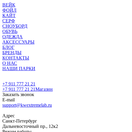
ВЕЙК
ФОЙЛ
КАЙТ
СЕРФ
СНОУБОРД
ОБУВЬ
ОДЕЖДА
АКСЕССУАРЫ
БЛОГ
БРЕНДЫ
КОНТАКТЫ
О НАС
НАШИ ПАРКИ
+7 911 777 21 21
+7 911 777 21 21
Магазин
Заказать звонок
E-mail
support@kwextremelab.ru
Адрес
Санкт-Петербург
Дальневосточный пр., 12к2
Режим работы