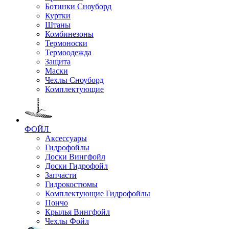
Ботинки Сноуборд
Куртки
Штаны
Комбинезоны
Термоноски
Термоодежда
Защита
Маски
Чехлы Сноуборд
Комплектующие
ФОЙЛ
Аксессуары
Гидрофойлы
Доски Вингфойл
Доски Гидрофойл
Запчасти
Гидрокостюмы
Комплектующие Гидрофойлы
Пончо
Крылья Вингфойл
Чехлы Фойл