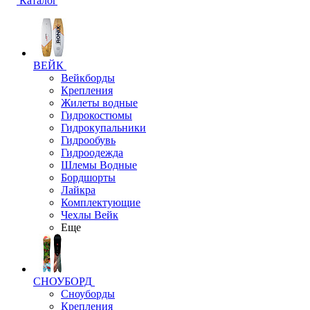
Каталог
ВЕЙК
Вейкборды
Крепления
Жилеты водные
Гидрокостюмы
Гидрокупальники
Гидрообувь
Гидроодежда
Шлемы Водные
Бордшорты
Лайкра
Комплектующие
Чехлы Вейк
Еще
СНОУБОРД
Сноуборды
Крепления