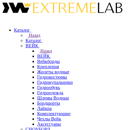
Каталог
Назад
Каталог
ВЕЙК
Назад
ВЕЙК
Вейкборды
Крепления
Жилеты водные
Гидрокостюмы
Гидрокупальники
Гидрообувь
Гидроодежда
Шлемы Водные
Бордшорты
Лайкра
Комплектующие
Чехлы Вейк
Аксессуары
СНОУБОРД