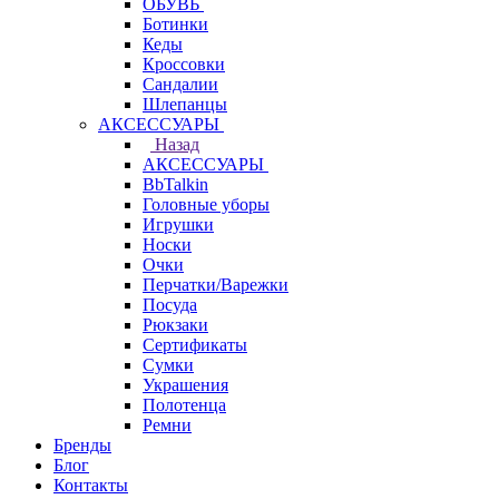
ОБУВЬ
Ботинки
Кеды
Кроссовки
Сандалии
Шлепанцы
АКСЕССУАРЫ
Назад
АКСЕССУАРЫ
BbTalkin
Головные уборы
Игрушки
Носки
Очки
Перчатки/Варежки
Посуда
Рюкзаки
Сертификаты
Сумки
Украшения
Полотенца
Ремни
Бренды
Блог
Контакты