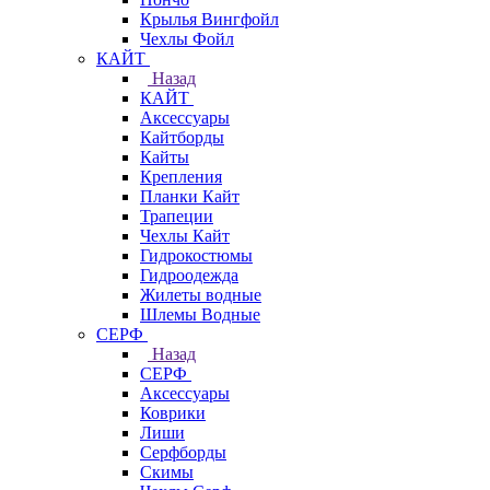
Крылья Вингфойл
Чехлы Фойл
КАЙТ
Назад
КАЙТ
Аксессуары
Кайтборды
Кайты
Крепления
Планки Кайт
Трапеции
Чехлы Кайт
Гидрокостюмы
Гидроодежда
Жилеты водные
Шлемы Водные
СЕРФ
Назад
СЕРФ
Аксессуары
Коврики
Лиши
Серфборды
Скимы