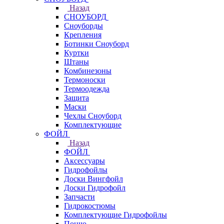
Назад
СНОУБОРД
Сноуборды
Крепления
Ботинки Сноуборд
Куртки
Штаны
Комбинезоны
Термоноски
Термоодежда
Защита
Маски
Чехлы Сноуборд
Комплектующие
ФОЙЛ
Назад
ФОЙЛ
Аксессуары
Гидрофойлы
Доски Вингфойл
Доски Гидрофойл
Запчасти
Гидрокостюмы
Комплектующие Гидрофойлы
Пончо