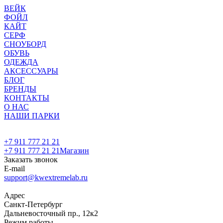
ВЕЙК
ФОЙЛ
КАЙТ
СЕРФ
СНОУБОРД
ОБУВЬ
ОДЕЖДА
АКСЕССУАРЫ
БЛОГ
БРЕНДЫ
КОНТАКТЫ
О НАС
НАШИ ПАРКИ
+7 911 777 21 21
+7 911 777 21 21
Магазин
Заказать звонок
E-mail
support@kwextremelab.ru
Адрес
Санкт-Петербург
Дальневосточный пр., 12к2
Режим работы