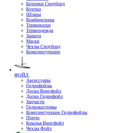
Ботинки Сноуборд
Куртки
Штаны
Комбинезоны
Термоноски
Термоодежда
Защита
Маски
Чехлы Сноуборд
Комплектующие
ФОЙЛ
Аксессуары
Гидрофойлы
Доски Вингфойл
Доски Гидрофойл
Запчасти
Гидрокостюмы
Комплектующие Гидрофойлы
Пончо
Крылья Вингфойл
Чехлы Фойл