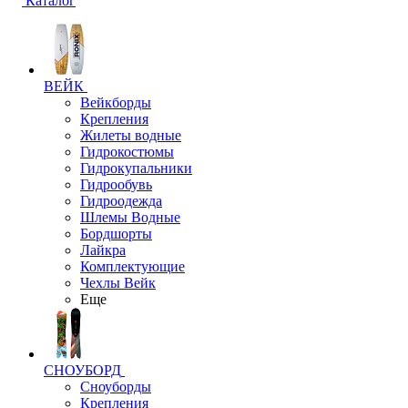
Каталог
ВЕЙК
Вейкборды
Крепления
Жилеты водные
Гидрокостюмы
Гидрокупальники
Гидрообувь
Гидроодежда
Шлемы Водные
Бордшорты
Лайкра
Комплектующие
Чехлы Вейк
Еще
СНОУБОРД
Сноуборды
Крепления