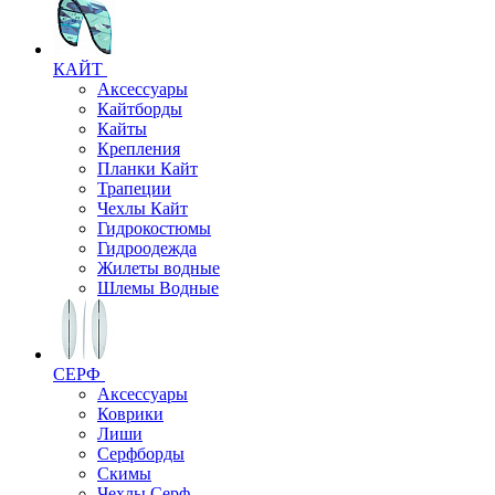
КАЙТ
Аксессуары
Кайтборды
Кайты
Крепления
Планки Кайт
Трапеции
Чехлы Кайт
Гидрокостюмы
Гидроодежда
Жилеты водные
Шлемы Водные
СЕРФ
Аксессуары
Коврики
Лиши
Серфборды
Скимы
Чехлы Cерф