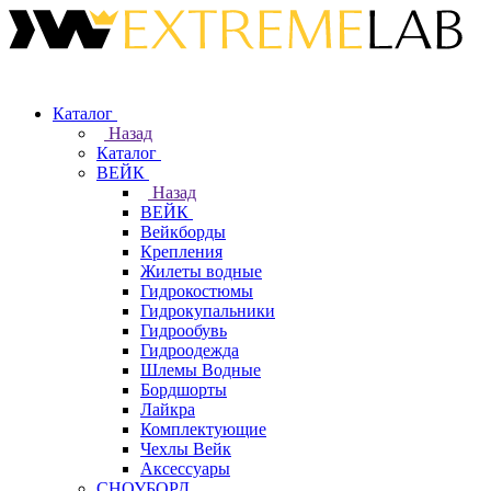
Каталог
Назад
Каталог
ВЕЙК
Назад
ВЕЙК
Вейкборды
Крепления
Жилеты водные
Гидрокостюмы
Гидрокупальники
Гидрообувь
Гидроодежда
Шлемы Водные
Бордшорты
Лайкра
Комплектующие
Чехлы Вейк
Аксессуары
СНОУБОРД