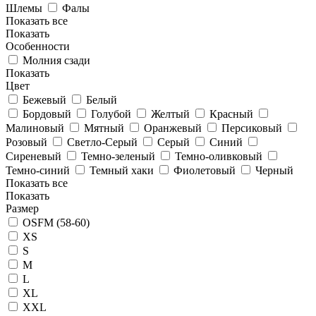
Шлемы
Фалы
Показать все
Показать
Особенности
Молния сзади
Показать
Цвет
Бежевый
Белый
Бордовый
Голубой
Желтый
Красный
Малиновый
Мятный
Оранжевый
Персиковый
Розовый
Светло-Серый
Серый
Синий
Сиреневый
Темно-зеленый
Темно-оливковый
Темно-синий
Темный хаки
Фиолетовый
Черный
Показать все
Показать
Размер
OSFM (58-60)
XS
S
M
L
XL
XXL