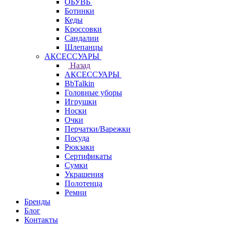
ОБУВЬ
Ботинки
Кеды
Кроссовки
Сандалии
Шлепанцы
АКСЕССУАРЫ
Назад
АКСЕССУАРЫ
BbTalkin
Головные уборы
Игрушки
Носки
Очки
Перчатки/Варежки
Посуда
Рюкзаки
Сертификаты
Сумки
Украшения
Полотенца
Ремни
Бренды
Блог
Контакты