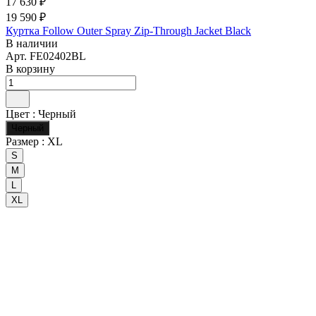
17 630 ₽
19 590 ₽
Куртка Follow Outer Spray Zip-Through Jacket Black
В наличии
Арт.
FE02402BL
В корзину
Цвет :
Черный
Черный
Размер :
XL
S
M
L
XL