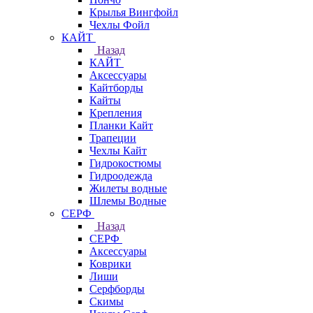
Крылья Вингфойл
Чехлы Фойл
КАЙТ
Назад
КАЙТ
Аксессуары
Кайтборды
Кайты
Крепления
Планки Кайт
Трапеции
Чехлы Кайт
Гидрокостюмы
Гидроодежда
Жилеты водные
Шлемы Водные
СЕРФ
Назад
СЕРФ
Аксессуары
Коврики
Лиши
Серфборды
Скимы