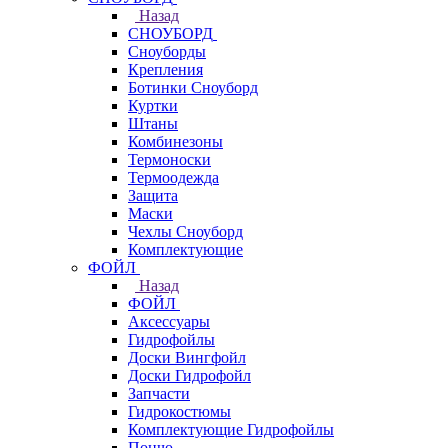
Назад
СНОУБОРД
Сноуборды
Крепления
Ботинки Сноуборд
Куртки
Штаны
Комбинезоны
Термоноски
Термоодежда
Защита
Маски
Чехлы Сноуборд
Комплектующие
ФОЙЛ
Назад
ФОЙЛ
Аксессуары
Гидрофойлы
Доски Вингфойл
Доски Гидрофойл
Запчасти
Гидрокостюмы
Комплектующие Гидрофойлы
Пончо