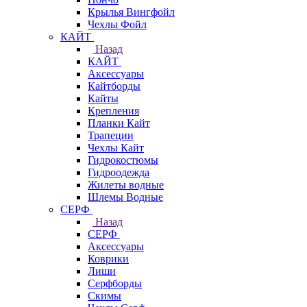
Крылья Вингфойл
Чехлы Фойл
КАЙТ
Назад
КАЙТ
Аксессуары
Кайтборды
Кайты
Крепления
Планки Кайт
Трапеции
Чехлы Кайт
Гидрокостюмы
Гидроодежда
Жилеты водные
Шлемы Водные
СЕРФ
Назад
СЕРФ
Аксессуары
Коврики
Лиши
Серфборды
Скимы