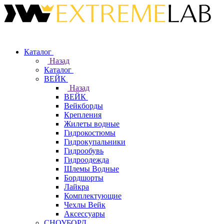
Каталог
Назад
Каталог
ВЕЙК
Назад
ВЕЙК
Вейкборды
Крепления
Жилеты водные
Гидрокостюмы
Гидрокупальники
Гидрообувь
Гидроодежда
Шлемы Водные
Бордшорты
Лайкра
Комплектующие
Чехлы Вейк
Аксессуары
СНОУБОРД