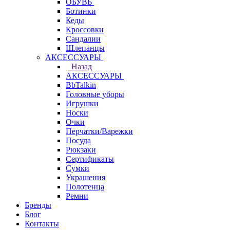
ОБУВЬ
Ботинки
Кеды
Кроссовки
Сандалии
Шлепанцы
АКСЕССУАРЫ
Назад
АКСЕССУАРЫ
BbTalkin
Головные уборы
Игрушки
Носки
Очки
Перчатки/Варежки
Посуда
Рюкзаки
Сертификаты
Сумки
Украшения
Полотенца
Ремни
Бренды
Блог
Контакты