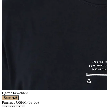
Цвет :
Бежевый
Бежевый
Размер :
OSFM (58-60)