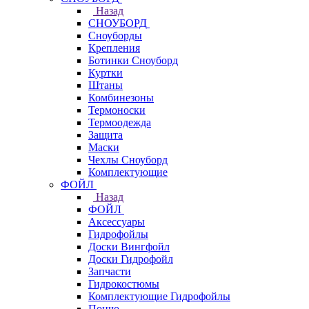
Назад
СНОУБОРД
Сноуборды
Крепления
Ботинки Сноуборд
Куртки
Штаны
Комбинезоны
Термоноски
Термоодежда
Защита
Маски
Чехлы Сноуборд
Комплектующие
ФОЙЛ
Назад
ФОЙЛ
Аксессуары
Гидрофойлы
Доски Вингфойл
Доски Гидрофойл
Запчасти
Гидрокостюмы
Комплектующие Гидрофойлы
Пончо