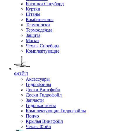
Ботинки Сноуборд
Куртки
Штаны
Комбинезоны
Термоноски
Термоодежда
Защита
Маски
Чехлы Сноуборд
Комплектующие
ФОЙЛ
Аксессуары
Гидрофойлы
Доски Вингфойл
Доски Гидрофойл
Запчасти
Гидрокостюмы
Комплектующие Гидрофойлы
Пончо
Крылья Вингфойл
Чехлы Фойл