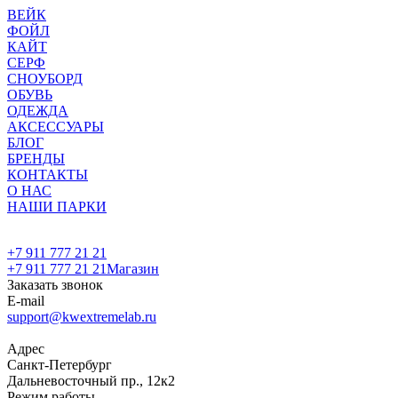
ВЕЙК
ФОЙЛ
КАЙТ
СЕРФ
СНОУБОРД
ОБУВЬ
ОДЕЖДА
АКСЕССУАРЫ
БЛОГ
БРЕНДЫ
КОНТАКТЫ
О НАС
НАШИ ПАРКИ
+7 911 777 21 21
+7 911 777 21 21
Магазин
Заказать звонок
E-mail
support@kwextremelab.ru
Адрес
Санкт-Петербург
Дальневосточный пр., 12к2
Режим работы