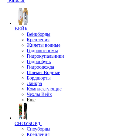
Каталог
ВЕЙК
Вейкборды
Крепления
Жилеты водные
Гидрокостюмы
Гидрокупальники
Гидрообувь
Гидроодежда
Шлемы Водные
Бордшорты
Лайкра
Комплектующие
Чехлы Вейк
Еще
СНОУБОРД
Сноуборды
Крепления