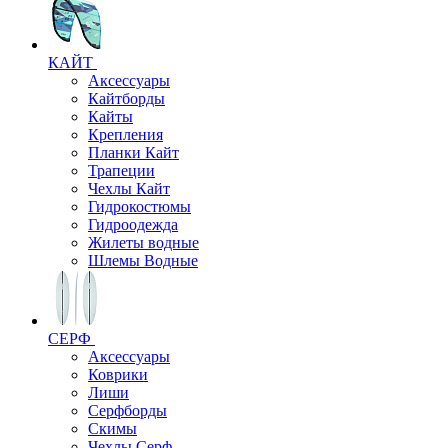
КАЙТ
Аксессуары
Кайтборды
Кайты
Крепления
Планки Кайт
Трапеции
Чехлы Кайт
Гидрокостюмы
Гидроодежда
Жилеты водные
Шлемы Водные
СЕРФ
Аксессуары
Коврики
Лиши
Серфборды
Скимы
Чехлы Cерф