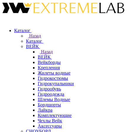
Каталог
Назад
Каталог
ВЕЙК
Назад
ВЕЙК
Вейкборды
Крепления
Жилеты водные
Гидрокостюмы
Гидрокупальники
Гидрообувь
Гидроодежда
Шлемы Водные
Бордшорты
Лайкра
Комплектующие
Чехлы Вейк
Аксессуары
СНОУБОРД