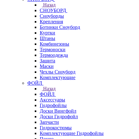
Назад
СНОУБОРД
Сноуборды
Крепления
Ботинки Сноуборд
Куртки
Штаны
Комбинезоны
Термоноски
Термоодежда
Защита
Маски
Чехлы Сноуборд
Комплектующие
ФОЙЛ
Назад
ФОЙЛ
Аксессуары
Гидрофойлы
Доски Вингфойл
Доски Гидрофойл
Запчасти
Гидрокостюмы
Комплектующие Гидрофойлы
Пончо