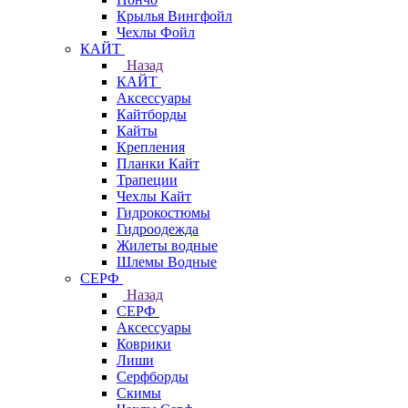
Крылья Вингфойл
Чехлы Фойл
КАЙТ
Назад
КАЙТ
Аксессуары
Кайтборды
Кайты
Крепления
Планки Кайт
Трапеции
Чехлы Кайт
Гидрокостюмы
Гидроодежда
Жилеты водные
Шлемы Водные
СЕРФ
Назад
СЕРФ
Аксессуары
Коврики
Лиши
Серфборды
Скимы