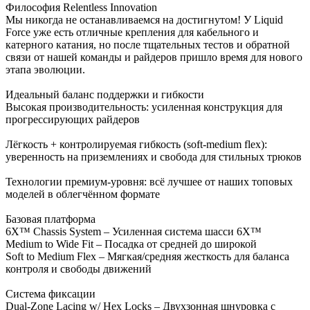
Философия Relentless Innovation
Мы никогда не останавливаемся на достигнутом! У Liquid
Force уже есть отличные крепления для кабельного и
катерного катания, но после тщательных тестов и обратной
связи от нашей команды и райдеров пришло время для нового
этапа эволюции.
Идеальный баланс поддержки и гибкости
Высокая производительность: усиленная конструкция для
прогрессирующих райдеров
Лёгкость + контролируемая гибкость (soft-medium flex):
уверенность на приземлениях и свобода для стильных трюков
Технологии премиум-уровня: всё лучшее от наших топовых
моделей в облегчённом формате
Базовая платформа
6X™ Chassis System – Усиленная система шасси 6X™
Medium to Wide Fit – Посадка от средней до широкой
Soft to Medium Flex – Мягкая/средняя жесткость для баланса
контроля и свободы движений
Система фиксации
Dual-Zone Lacing w/ Hex Locks – Двухзонная шнуровка с