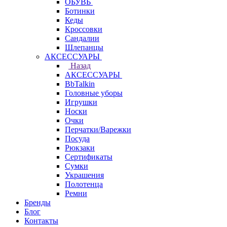
ОБУВЬ
Ботинки
Кеды
Кроссовки
Сандалии
Шлепанцы
АКСЕССУАРЫ
Назад
АКСЕССУАРЫ
BbTalkin
Головные уборы
Игрушки
Носки
Очки
Перчатки/Варежки
Посуда
Рюкзаки
Сертификаты
Сумки
Украшения
Полотенца
Ремни
Бренды
Блог
Контакты