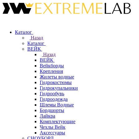
Каталог
Назад
Каталог
ВЕЙК
Назад
ВЕЙК
Вейкборды
Крепления
Жилеты водные
Гидрокостюмы
Гидрокупальники
Гидрообувь
Гидроодежда
Шлемы Водные
Бордшорты
Лайкра
Комплектующие
Чехлы Вейк
Аксессуары
СНОУБОРД