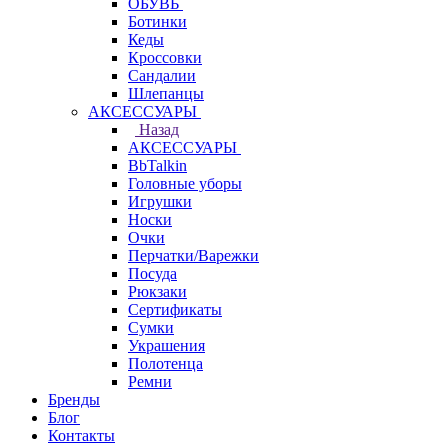
ОБУВЬ
Ботинки
Кеды
Кроссовки
Сандалии
Шлепанцы
АКСЕССУАРЫ
Назад
АКСЕССУАРЫ
BbTalkin
Головные уборы
Игрушки
Носки
Очки
Перчатки/Варежки
Посуда
Рюкзаки
Сертификаты
Сумки
Украшения
Полотенца
Ремни
Бренды
Блог
Контакты