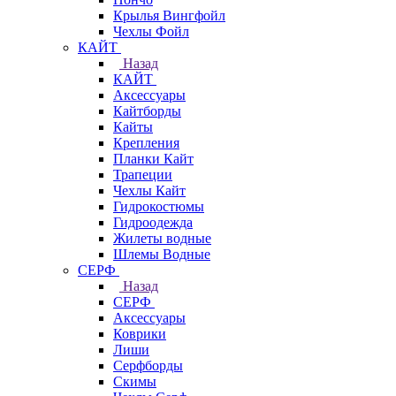
Крылья Вингфойл
Чехлы Фойл
КАЙТ
Назад
КАЙТ
Аксессуары
Кайтборды
Кайты
Крепления
Планки Кайт
Трапеции
Чехлы Кайт
Гидрокостюмы
Гидроодежда
Жилеты водные
Шлемы Водные
СЕРФ
Назад
СЕРФ
Аксессуары
Коврики
Лиши
Серфборды
Скимы