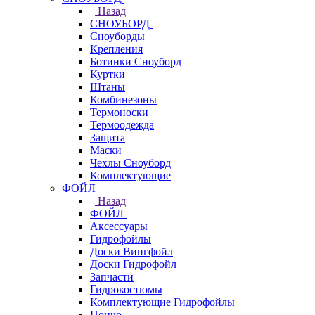
Назад
СНОУБОРД
Сноуборды
Крепления
Ботинки Сноуборд
Куртки
Штаны
Комбинезоны
Термоноски
Термоодежда
Защита
Маски
Чехлы Сноуборд
Комплектующие
ФОЙЛ
Назад
ФОЙЛ
Аксессуары
Гидрофойлы
Доски Вингфойл
Доски Гидрофойл
Запчасти
Гидрокостюмы
Комплектующие Гидрофойлы
Пончо