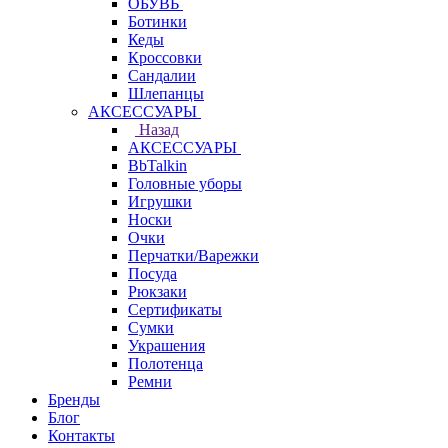
ОБУВЬ
Ботинки
Кеды
Кроссовки
Сандалии
Шлепанцы
АКСЕССУАРЫ
Назад
АКСЕССУАРЫ
BbTalkin
Головные уборы
Игрушки
Носки
Очки
Перчатки/Варежки
Посуда
Рюкзаки
Сертификаты
Сумки
Украшения
Полотенца
Ремни
Бренды
Блог
Контакты