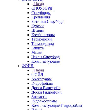
Назад
СНОУБОРД
Сноуборды
Крепления
Ботинки Сноуборд
Куртки
Штаны
Комбинезоны
Термоноски
Термоодежда
Защита
Маски
Чехлы Сноуборд
Комплектующие
ФОЙЛ
Назад
ФОЙЛ
Аксессуары
Гидрофойлы
Доски Вингфойл
Доски Гидрофойл
Запчасти
Гидрокостюмы
Комплектующие Гидрофойлы
Пончо