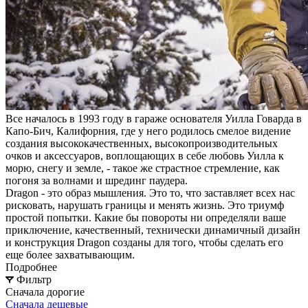
Все началось в 1993 году в гараже основателя Уилла Говарда в
Капо-Бич, Калифорния, где у него родилось смелое видение
создания высококачественных, высокопроизводительных
очков и аксессуаров, воплощающих в себе любовь Уилла к
морю, снегу и земле, - такое же страстное стремление, как
погоня за волнами и шрединг паудера.
Dragon - это образ мышления. Это то, что заставляет всех нас
рисковать, нарушать границы и менять жизнь. Это триумф
простой попытки. Какие бы повороты ни определяли ваше
приключение, качественный, технически динамичный дизайн
и конструкция Dragon созданы для того, чтобы сделать его
еще более захватывающим.
Подробнее
Фильтр
Сначала дорогие
Сначала дешевые