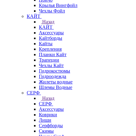
Крылья Вингфойл
Чехлы Фойл
КАЙТ
Назад
КАЙТ
Аксессуары
Кайтборды
Кайты
Крепления
Планки Кайт
Трапеции
Чехлы Кайт
Гидрокостюмы
Гидроодежда
Жилеты водные
Шлемы Водные
СЕРФ
Назад
СЕРФ
Аксессуары
Коврики
Лиши
Серфборды
Скимы