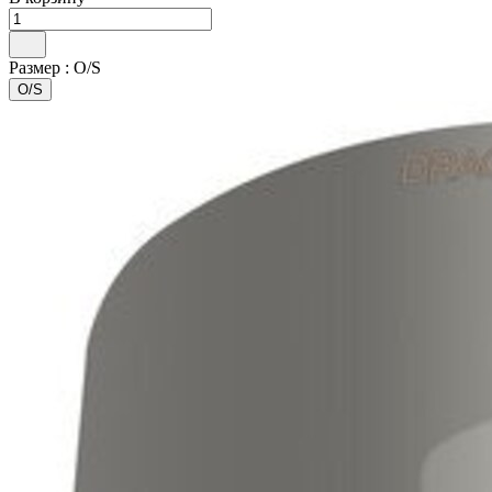
Размер :
O/S
O/S