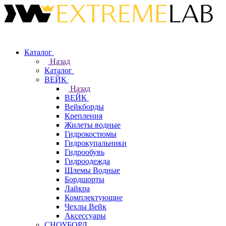
Каталог
Назад
Каталог
ВЕЙК
Назад
ВЕЙК
Вейкборды
Крепления
Жилеты водные
Гидрокостюмы
Гидрокупальники
Гидрообувь
Гидроодежда
Шлемы Водные
Бордшорты
Лайкра
Комплектующие
Чехлы Вейк
Аксессуары
СНОУБОРД