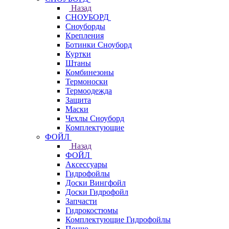
Назад
СНОУБОРД
Сноуборды
Крепления
Ботинки Сноуборд
Куртки
Штаны
Комбинезоны
Термоноски
Термоодежда
Защита
Маски
Чехлы Сноуборд
Комплектующие
ФОЙЛ
Назад
ФОЙЛ
Аксессуары
Гидрофойлы
Доски Вингфойл
Доски Гидрофойл
Запчасти
Гидрокостюмы
Комплектующие Гидрофойлы
Пончо