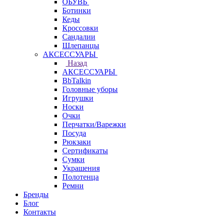
ОБУВЬ
Ботинки
Кеды
Кроссовки
Сандалии
Шлепанцы
АКСЕССУАРЫ
Назад
АКСЕССУАРЫ
BbTalkin
Головные уборы
Игрушки
Носки
Очки
Перчатки/Варежки
Посуда
Рюкзаки
Сертификаты
Сумки
Украшения
Полотенца
Ремни
Бренды
Блог
Контакты