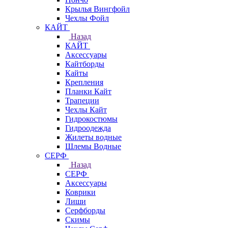
Крылья Вингфойл
Чехлы Фойл
КАЙТ
Назад
КАЙТ
Аксессуары
Кайтборды
Кайты
Крепления
Планки Кайт
Трапеции
Чехлы Кайт
Гидрокостюмы
Гидроодежда
Жилеты водные
Шлемы Водные
СЕРФ
Назад
СЕРФ
Аксессуары
Коврики
Лиши
Серфборды
Скимы