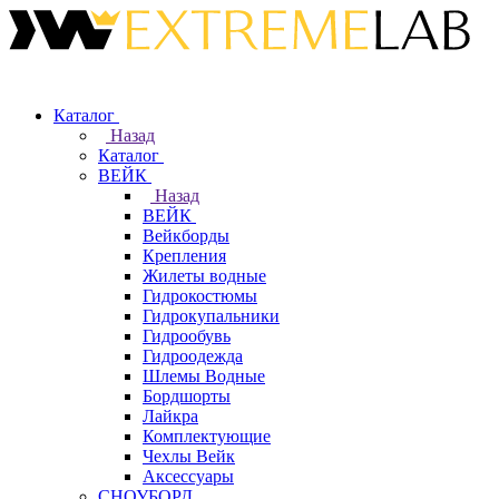
Каталог
Назад
Каталог
ВЕЙК
Назад
ВЕЙК
Вейкборды
Крепления
Жилеты водные
Гидрокостюмы
Гидрокупальники
Гидрообувь
Гидроодежда
Шлемы Водные
Бордшорты
Лайкра
Комплектующие
Чехлы Вейк
Аксессуары
СНОУБОРД