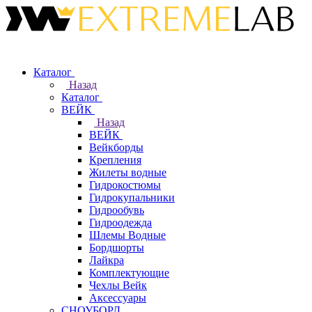
Каталог
Назад
Каталог
ВЕЙК
Назад
ВЕЙК
Вейкборды
Крепления
Жилеты водные
Гидрокостюмы
Гидрокупальники
Гидрообувь
Гидроодежда
Шлемы Водные
Бордшорты
Лайкра
Комплектующие
Чехлы Вейк
Аксессуары
СНОУБОРД