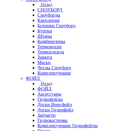
Назад
СНОУБОРД
Сноуборды
Крепления
Ботинки Сноуборд
Куртки
Штаны
Комбинезоны
Термоноски
Термоодежда
Защита
Маски
Чехлы Сноуборд
Комплектующие
ФОЙЛ
Назад
ФОЙЛ
Аксессуары
Гидрофойлы
Доски Вингфойл
Доски Гидрофойл
Запчасти
Гидрокостюмы
Комплектующие Гидрофойлы
Пончо