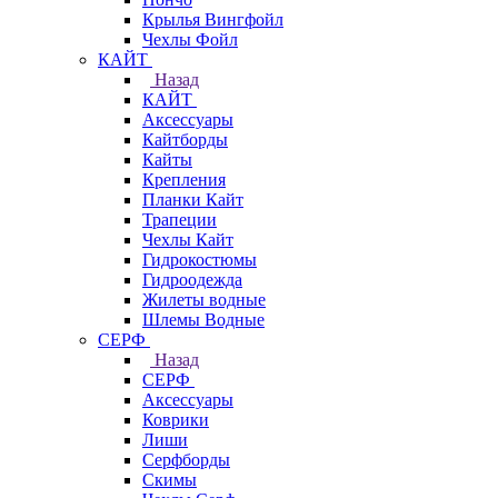
Крылья Вингфойл
Чехлы Фойл
КАЙТ
Назад
КАЙТ
Аксессуары
Кайтборды
Кайты
Крепления
Планки Кайт
Трапеции
Чехлы Кайт
Гидрокостюмы
Гидроодежда
Жилеты водные
Шлемы Водные
СЕРФ
Назад
СЕРФ
Аксессуары
Коврики
Лиши
Серфборды
Скимы