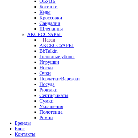
ОБУВЬ
Ботинки
Кеды
Кроссовки
Сандалии
Шлепанцы
АКСЕССУАРЫ
Назад
АКСЕССУАРЫ
BbTalkin
Головные уборы
Игрушки
Носки
Очки
Перчатки/Варежки
Посуда
Рюкзаки
Сертификаты
Сумки
Украшения
Полотенца
Ремни
Бренды
Блог
Контакты