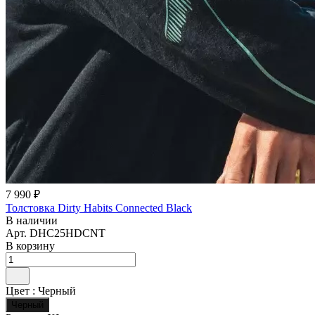
7 990 ₽
Толстовка Dirty Habits Connected Black
В наличии
Арт.
DHC25HDCNT
В корзину
Цвет :
Черный
Черный