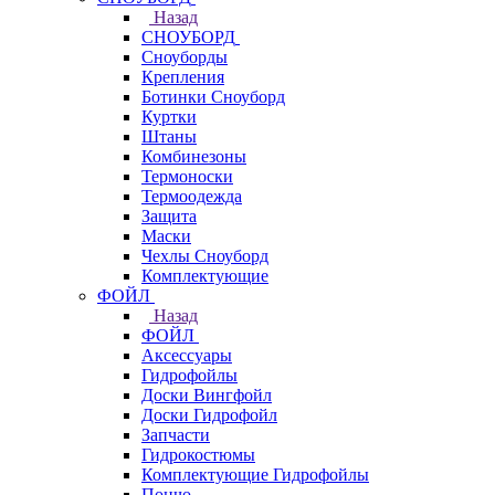
Назад
СНОУБОРД
Сноуборды
Крепления
Ботинки Сноуборд
Куртки
Штаны
Комбинезоны
Термоноски
Термоодежда
Защита
Маски
Чехлы Сноуборд
Комплектующие
ФОЙЛ
Назад
ФОЙЛ
Аксессуары
Гидрофойлы
Доски Вингфойл
Доски Гидрофойл
Запчасти
Гидрокостюмы
Комплектующие Гидрофойлы
Пончо