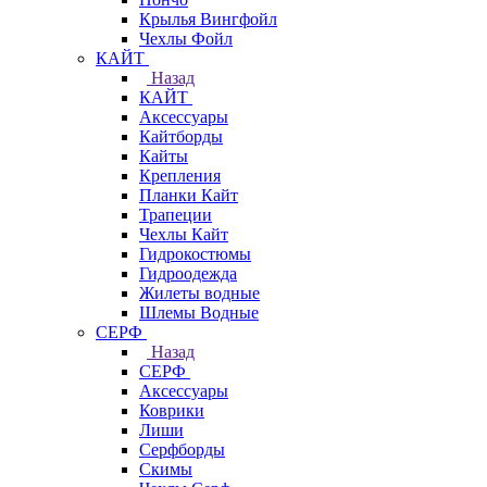
Крылья Вингфойл
Чехлы Фойл
КАЙТ
Назад
КАЙТ
Аксессуары
Кайтборды
Кайты
Крепления
Планки Кайт
Трапеции
Чехлы Кайт
Гидрокостюмы
Гидроодежда
Жилеты водные
Шлемы Водные
СЕРФ
Назад
СЕРФ
Аксессуары
Коврики
Лиши
Серфборды
Скимы