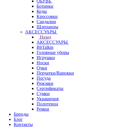
ОБУВЬ
Ботинки
Кеды
Кроссовки
Сандалии
Шлепанцы
АКСЕССУАРЫ
Назад
АКСЕССУАРЫ
BbTalkin
Головные уборы
Игрушки
Носки
Очки
Перчатки/Варежки
Посуда
Рюкзаки
Сертификаты
Сумки
Украшения
Полотенца
Ремни
Бренды
Блог
Контакты