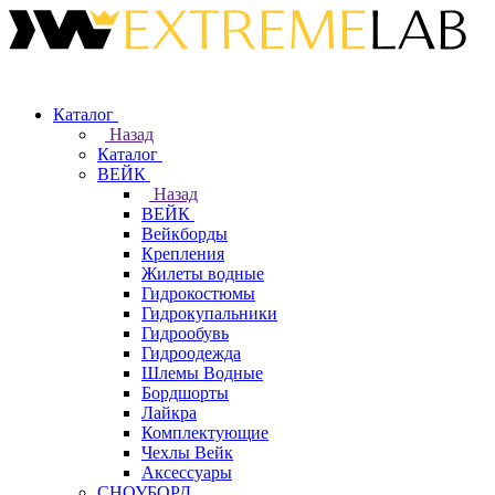
Каталог
Назад
Каталог
ВЕЙК
Назад
ВЕЙК
Вейкборды
Крепления
Жилеты водные
Гидрокостюмы
Гидрокупальники
Гидрообувь
Гидроодежда
Шлемы Водные
Бордшорты
Лайкра
Комплектующие
Чехлы Вейк
Аксессуары
СНОУБОРД