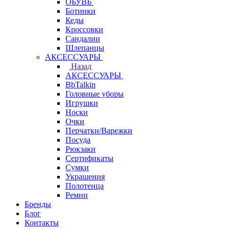
ОБУВЬ
Ботинки
Кеды
Кроссовки
Сандалии
Шлепанцы
АКСЕССУАРЫ
Назад
АКСЕССУАРЫ
BbTalkin
Головные уборы
Игрушки
Носки
Очки
Перчатки/Варежки
Посуда
Рюкзаки
Сертификаты
Сумки
Украшения
Полотенца
Ремни
Бренды
Блог
Контакты