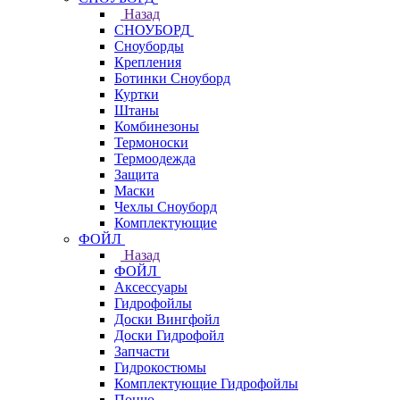
Назад
СНОУБОРД
Сноуборды
Крепления
Ботинки Сноуборд
Куртки
Штаны
Комбинезоны
Термоноски
Термоодежда
Защита
Маски
Чехлы Сноуборд
Комплектующие
ФОЙЛ
Назад
ФОЙЛ
Аксессуары
Гидрофойлы
Доски Вингфойл
Доски Гидрофойл
Запчасти
Гидрокостюмы
Комплектующие Гидрофойлы
Пончо