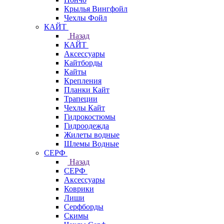
Крылья Вингфойл
Чехлы Фойл
КАЙТ
Назад
КАЙТ
Аксессуары
Кайтборды
Кайты
Крепления
Планки Кайт
Трапеции
Чехлы Кайт
Гидрокостюмы
Гидроодежда
Жилеты водные
Шлемы Водные
СЕРФ
Назад
СЕРФ
Аксессуары
Коврики
Лиши
Серфборды
Скимы