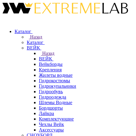
Каталог
Назад
Каталог
ВЕЙК
Назад
ВЕЙК
Вейкборды
Крепления
Жилеты водные
Гидрокостюмы
Гидрокупальники
Гидрообувь
Гидроодежда
Шлемы Водные
Бордшорты
Лайкра
Комплектующие
Чехлы Вейк
Аксессуары
СНОУБОРД