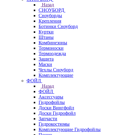
Назад
СНОУБОРД
Сноуборды
Крепления
Ботинки Сноуборд
Куртки
Штаны
Комбинезоны
Термоноски
Термоодежда
Защита
Маски
Чехлы Сноуборд
Комплектующие
ФОЙЛ
Назад
ФОЙЛ
Аксессуары
Гидрофойлы
Доски Вингфойл
Доски Гидрофойл
Запчасти
Гидрокостюмы
Комплектующие Гидрофойлы
Пончо