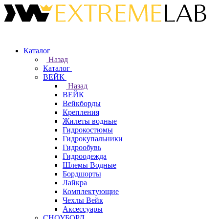
Каталог
Назад
Каталог
ВЕЙК
Назад
ВЕЙК
Вейкборды
Крепления
Жилеты водные
Гидрокостюмы
Гидрокупальники
Гидрообувь
Гидроодежда
Шлемы Водные
Бордшорты
Лайкра
Комплектующие
Чехлы Вейк
Аксессуары
СНОУБОРД