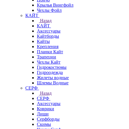
Крылья Вингфойл
Чехлы Фойл
КАЙТ
Назад
КАЙТ
Аксессуары
Кайтборды
Кайты
Крепления
Планки Кайт
Трапеции
Чехлы Кайт
Гидрокостюмы
Гидроодежда
Жилеты водные
Шлемы Водные
СЕРФ
Назад
СЕРФ
Аксессуары
Коврики
Лиши
Серфборды
Скимы