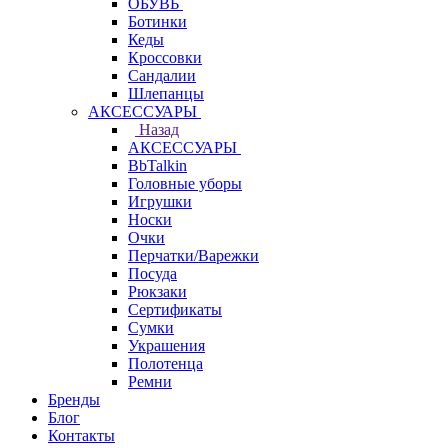
ОБУВЬ
Ботинки
Кеды
Кроссовки
Сандалии
Шлепанцы
АКСЕССУАРЫ
Назад
АКСЕССУАРЫ
BbTalkin
Головные уборы
Игрушки
Носки
Очки
Перчатки/Варежки
Посуда
Рюкзаки
Сертификаты
Сумки
Украшения
Полотенца
Ремни
Бренды
Блог
Контакты