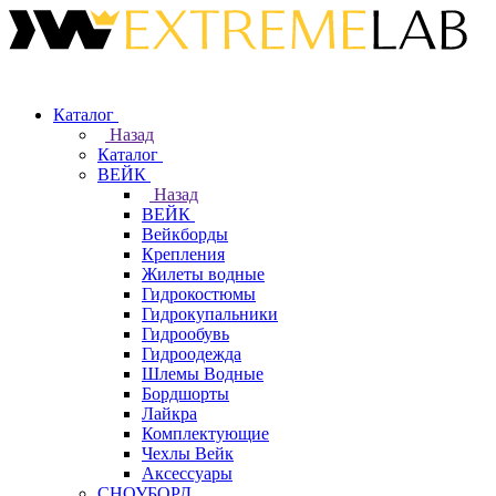
Каталог
Назад
Каталог
ВЕЙК
Назад
ВЕЙК
Вейкборды
Крепления
Жилеты водные
Гидрокостюмы
Гидрокупальники
Гидрообувь
Гидроодежда
Шлемы Водные
Бордшорты
Лайкра
Комплектующие
Чехлы Вейк
Аксессуары
СНОУБОРД