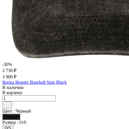
-30%
2 730 ₽
3 900 ₽
Кепка Beaster Baseball Spin Black
В наличии
В корзину
Цвет :
Черный
Черный
Размер :
O/S
O/S