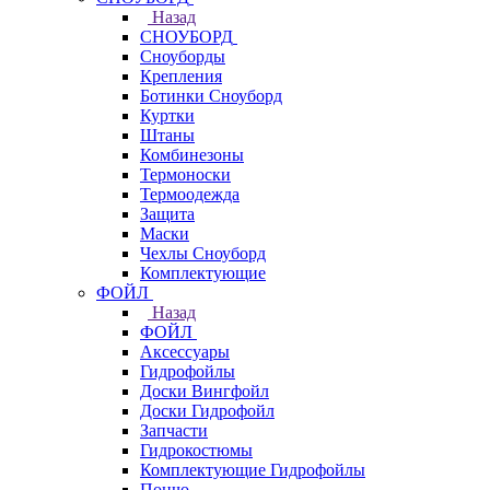
Назад
СНОУБОРД
Сноуборды
Крепления
Ботинки Сноуборд
Куртки
Штаны
Комбинезоны
Термоноски
Термоодежда
Защита
Маски
Чехлы Сноуборд
Комплектующие
ФОЙЛ
Назад
ФОЙЛ
Аксессуары
Гидрофойлы
Доски Вингфойл
Доски Гидрофойл
Запчасти
Гидрокостюмы
Комплектующие Гидрофойлы
Пончо