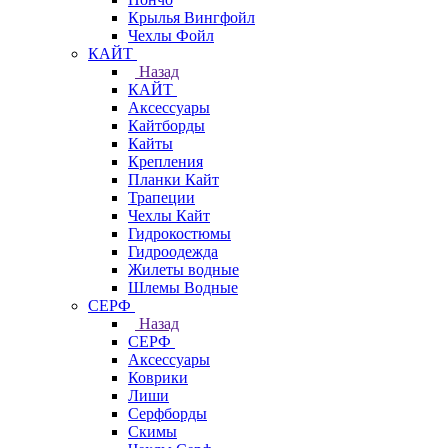
Крылья Вингфойл
Чехлы Фойл
КАЙТ
Назад
КАЙТ
Аксессуары
Кайтборды
Кайты
Крепления
Планки Кайт
Трапеции
Чехлы Кайт
Гидрокостюмы
Гидроодежда
Жилеты водные
Шлемы Водные
СЕРФ
Назад
СЕРФ
Аксессуары
Коврики
Лиши
Серфборды
Скимы