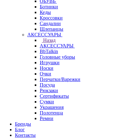
ОБУВЬ
Ботинки
Кеды
Кроссовки
Сандалии
Шлепанцы
АКСЕССУАРЫ
Назад
АКСЕССУАРЫ
BbTalkin
Головные уборы
Игрушки
Носки
Очки
Перчатки/Варежки
Посуда
Рюкзаки
Сертификаты
Сумки
Украшения
Полотенца
Ремни
Бренды
Блог
Контакты