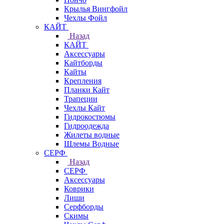
Крылья Вингфойл
Чехлы Фойл
КАЙТ
Назад
КАЙТ
Аксессуары
Кайтборды
Кайты
Крепления
Планки Кайт
Трапеции
Чехлы Кайт
Гидрокостюмы
Гидроодежда
Жилеты водные
Шлемы Водные
СЕРФ
Назад
СЕРФ
Аксессуары
Коврики
Лиши
Серфборды
Скимы