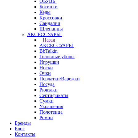
ОБУВЬ
Ботинки
Кеды
Кроссовки
Сандалии
Шлепанцы
АКСЕССУАРЫ
Назад
АКСЕССУАРЫ
BbTalkin
Головные уборы
Игрушки
Носки
Очки
Перчатки/Варежки
Посуда
Рюкзаки
Сертификаты
Сумки
Украшения
Полотенца
Ремни
Бренды
Блог
Контакты