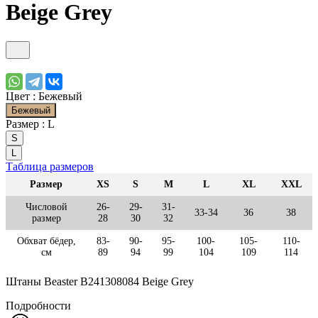
Beige Grey
Цвет :
Бежевый
Бежевый
Размер :
L
S
L
Таблица размеров
Размер
XS
S
M
L
XL
XXL
Числовой
26-
29-
31-
33-34
36
38
размер
28
30
32
Обхват бёдер,
83-
90-
95-
100-
105-
110-
см
89
94
99
104
109
114
Штаны Beaster B241308084 Beige Grey
Подробности