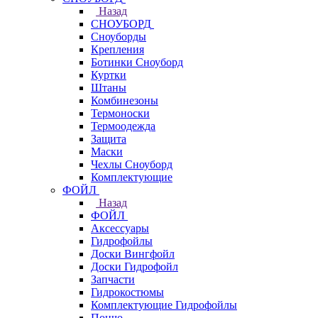
Назад
СНОУБОРД
Сноуборды
Крепления
Ботинки Сноуборд
Куртки
Штаны
Комбинезоны
Термоноски
Термоодежда
Защита
Маски
Чехлы Сноуборд
Комплектующие
ФОЙЛ
Назад
ФОЙЛ
Аксессуары
Гидрофойлы
Доски Вингфойл
Доски Гидрофойл
Запчасти
Гидрокостюмы
Комплектующие Гидрофойлы
Пончо