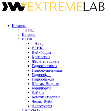
Каталог
Назад
Каталог
ВЕЙК
Назад
ВЕЙК
Вейкборды
Крепления
Жилеты водные
Гидрокостюмы
Гидрокупальники
Гидрообувь
Гидроодежда
Шлемы Водные
Бордшорты
Лайкра
Комплектующие
Чехлы Вейк
Аксессуары
СНОУБОРД