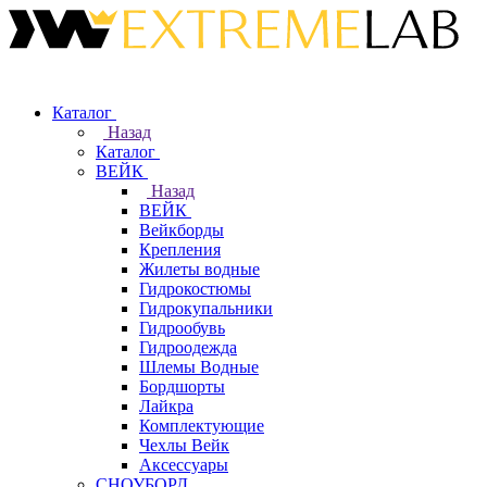
Каталог
Назад
Каталог
ВЕЙК
Назад
ВЕЙК
Вейкборды
Крепления
Жилеты водные
Гидрокостюмы
Гидрокупальники
Гидрообувь
Гидроодежда
Шлемы Водные
Бордшорты
Лайкра
Комплектующие
Чехлы Вейк
Аксессуары
СНОУБОРД