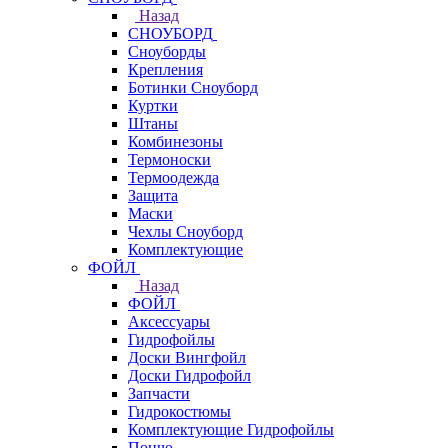
Назад
СНОУБОРД
Сноуборды
Крепления
Ботинки Сноуборд
Куртки
Штаны
Комбинезоны
Термоноски
Термоодежда
Защита
Маски
Чехлы Сноуборд
Комплектующие
ФОЙЛ
Назад
ФОЙЛ
Аксессуары
Гидрофойлы
Доски Вингфойл
Доски Гидрофойл
Запчасти
Гидрокостюмы
Комплектующие Гидрофойлы
Пончо