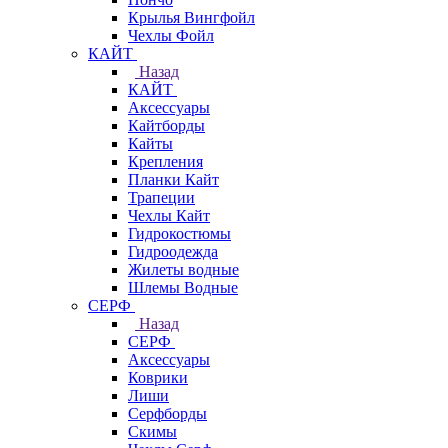
Крылья Вингфойл
Чехлы Фойл
КАЙТ
Назад
КАЙТ
Аксессуары
Кайтборды
Кайты
Крепления
Планки Кайт
Трапеции
Чехлы Кайт
Гидрокостюмы
Гидроодежда
Жилеты водные
Шлемы Водные
СЕРФ
Назад
СЕРФ
Аксессуары
Коврики
Лиши
Серфборды
Скимы